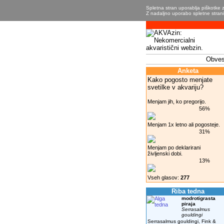
Spletna stran uporablja piškotke z
Z nadaljno uporabo spletne strani 
Obvest
Anketa
Kako pogosto menjate
svetilke v akvariju?
Menjam jih, ko pregorijo.
56%
Menjam 1x letno ali pogosteje.
31%
Menjam po deklarirani
življenski dobi.
13%
Vseh glasov:
277
Riba tedna
modrotigrasta
piraja
Serrasalmus
gouldingi
Serrasalmus gouldingi, Fink &