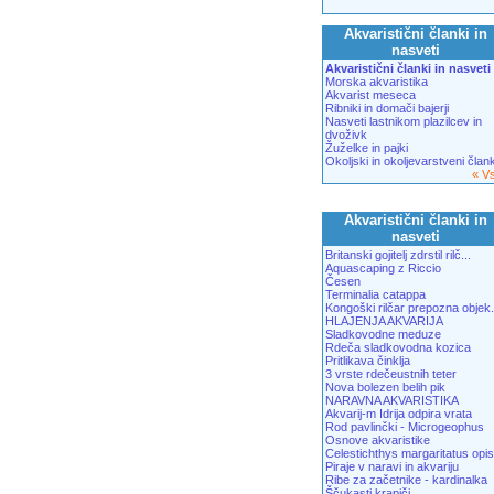
Akvaristični članki in
nasveti
Akvaristični članki in nasveti
Morska akvaristika
Akvarist meseca
Ribniki in domači bajerji
Nasveti lastnikom plazilcev in
dvoživk
Žuželke in pajki
Okoljski in okoljevarstveni člank
« V
Akvaristični članki in
nasveti
Britanski gojitelj zdrstil rilč...
Aquascaping z Riccio
Česen
Terminalia catappa
Kongoški rilčar prepozna objek.
HLAJENJA AKVARIJA
Sladkovodne meduze
Rdeča sladkovodna kozica
Pritlikava činklja
3 vrste rdečeustnih teter
Nova bolezen belih pik
NARAVNA AKVARISTIKA
Akvarij-m Idrija odpira vrata
Rod pavlinčki - Microgeophus
Osnove akvaristike
Celestichthys margaritatus opis
Piraje v naravi in akvariju
Ribe za začetnike - kardinalka
Ščukasti krapiči