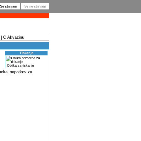
O Akvazinu
Tiskanje
Oblika za tiskanje
i nekaj napotkov za