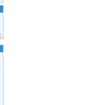
i
se
..