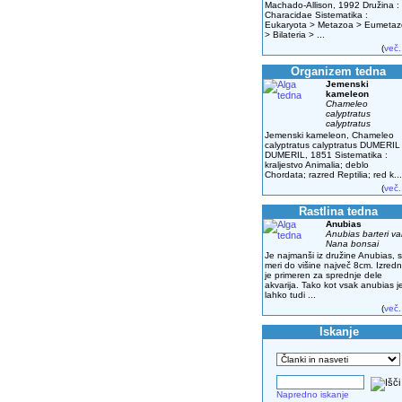
Machado-Allison, 1992 Družina :
Characidae Sistematika :
Eukaryota > Metazoa > Eumeta
> Bilateria > ...
(
več.
Organizem tedna
Jemenski
kameleon
Chameleo
calyptratus
calyptratus
Jemenski kameleon, Chameleo
calyptratus calyptratus DUMERIL
DUMERIL, 1851 Sistematika :
kraljestvo Animalia; deblo
Chordata; razred Reptilia; red k...
(
več.
Rastlina tedna
Anubias
Anubias barteri va
Nana bonsai
Je najmanši iz družine Anubias, s
meri do višine največ 8cm. Izred
je primeren za sprednje dele
akvarija. Tako kot vsak anubias j
lahko tudi ...
(
več.
Iskanje
Napredno iskanje