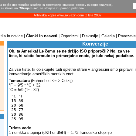
a boljšo uporabniško izkušnjo in spremljanje statistike obiskov (Google Analytics).
ali klikom na "
Strinjam se
", se strinjate z uporabo piškotkov.
Arhivska kopija www.akvazin.com iz leta 2007!
ila in novice
Članki in nasveti
Organizmi
Diskusije
Galerija
Povezave
Konverzije
Oh, ta Amerika! Le čemu se ne držijo ISO priporočil? No, za vse
tiste, ki rabite formule in primerjalne enote, je tule nekaj podatkov.
Za vse tiste, ki obiskujete tudi spletne strani v angleščini smo pripravil
konvertiranje ameriških merskih enot.
Temeratura
(Fahrenheit <= > Celzij)
°F = 9/5 * °C + 32
°C = 5/9 (°F - 32)
 °C °F
 15 59
 20 68
 25 77
 30 86
 35 95
Trdota vode
1 nemška stopinja (dKH or dGH) = 1.73 francoske stopinje