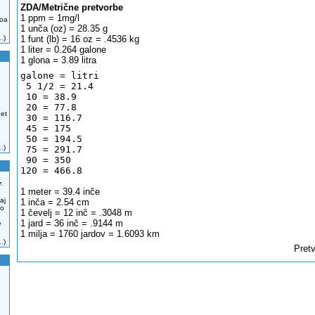
ZDA/Metrične pretvorbe
1 ppm = 1mg/l
zoa
1 unča (oz) = 28.35 g
1 funt (lb) = 16 oz = .4536 kg
..
)
1 liter = 0.264 galone
1 glona = 3.89 litra
galone = litri
 5 1/2 = 21.4
 10 = 38.9
 20 = 77.8 
 et
 30 = 116.7
 45 = 175
 50 = 194.5
..
)
 75 = 291.7
 90 = 350
120 = 466.8
r.
1 meter = 39.4 inče
aj
1 inča = 2.54 cm
no
1 čevelj = 12 inč = .3048 m
1 jard = 36 inč = .9144 m
e
1 milja = 1760 jardov = 1.6093 km
..
)
Pretv