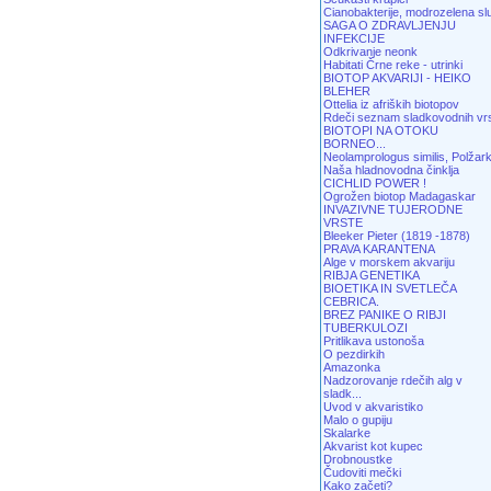
Cianobakterije, modrozelena sl
SAGA O ZDRAVLJENJU
INFEKCIJE
Odkrivanje neonk
Habitati Črne reke - utrinki
BIOTOP AKVARIJI - HEIKO
BLEHER
Ottelia iz afriških biotopov
Rdeči seznam sladkovodnih vr
BIOTOPI NA OTOKU
BORNEO...
Neolamprologus similis, Polžark
Naša hladnovodna činklja
CICHLID POWER !
Ogrožen biotop Madagaskar
INVAZIVNE TUJERODNE
VRSTE
Bleeker Pieter (1819 -1878)
PRAVA KARANTENA
Alge v morskem akvariju
RIBJA GENETIKA
BIOETIKA IN SVETLEČA
CEBRICA.
BREZ PANIKE O RIBJI
TUBERKULOZI
Pritlikava ustonoša
O pezdirkih
Amazonka
Nadzorovanje rdečih alg v
sladk...
Uvod v akvaristiko
Malo o gupiju
Skalarke
Akvarist kot kupec
Drobnoustke
Čudoviti mečki
Kako začeti?