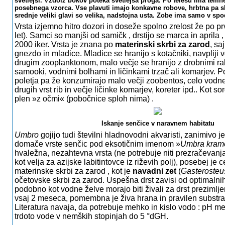
svetlejši. Vzdolž bokov poteka svetlejša proga. Po telesu ima temn
posebnega vzorca. Vse plavuti imajo konkavne robove, hrbtna pa s
srednje veliki glavi so velika, nadstojna usta. Zobe ima samo v spod
Vrsta izjemno hitro dozori in doseže spolno zrelost že
po pr
let). Samci so manjši od samičk , drstijo se marca in aprila
2000 iker. Vrsta je znana po
materinski skrbi za zarod
, sa
gnezdo in mladice. Mladice se hranijo s kotačniki, navpliji 
drugim zooplanktonom, malo večje se hranijo z drobnimi rak
samooki, vodnimi bolhami in ličinkami trzač ali komarjev. 
poletja pa že konzumirajo malo večji zoobentos, celo vodn
drugih vrst rib in večje ličinke komarjev, koreter ipd.. Kot s
plen »z očmi« (pobočnice sploh nima) .
Iskanje senčice v naravnem habitatu
Umbro
gojijo tudi številni hladnovodni akvaristi, zanimivo 
domače vrste senčic pod eksotičnim imenom »
Umbra krame
hvaležna, nezahtevna vrsta (ne potrebuje niti prezračevanj
kot velja za azijske labitintovce iz riževih polj), posebej je 
materinske skrbi za zarod , kot je
navadni zet
(
Gasterosteu
očetovske skrbi za zarod. Uspešna drst zavisi od optimalnih
podobno kot vodne želve morajo biti živali za drst preziml
vsaj 2 meseca, pomembna je živa hrana in pravilen substrat
Literatura navaja, da potrebuje mehko in kislo vodo : pH me
trdoto vode v nemških stopinjah do 5 °dGH.