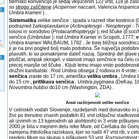
bernsko konvencijo je sedaj vključenih 122 vrst, 118 je zašči
so
strogo zaščitene
(
Acipenser naccarii,
Valencia hispanica
i
Umbra krameri
) .
Sistematika
velike senčice : spada v razred ribe kostnice (O
podrazred žarkoplavutarice (
Actinopterygii - Neopterygii - T
lososi in sorodstvo (
Protacanthopterygii
); red
ščuke (
Esoci
senčice
(Umbridae
); rod
Umbra
Kramer in Scopoli, 1777;
v
i
Umbra krameri
WALBAUM, 1792 . Je torej bližnja sorodnic
se
ji je na prvi pogled bolj malo podobna.
Še največja podobnos
plavutih, ki so pomaknjene daleč nazaj. Sprednji del glave 
i
ploščat, ampak okrogel, v starosti imajo senčnice na čelu ce
precej manjše od ščuke . Kljub temu imajo vrsto podobnost
družini kanibalski . Rod
Umbra
obsega 2 rodova in 4 vrste:
senčica
zraste do 17 cm, ameriška
velika umbra ,
Umbra l
do 15 cm
, pritlikava senčica
,
Umbra pygmaea
(DeKay, 1
Novumbra hubbsi
do10 cm (Washington, ZDA) .
..
Areal razširjenosti velike senčice
V celinskih vodah Slovenije, razdeljenih med donavsko in 
živi po trenutno znanih podatkih 81 vrst izključno sladkovod
ali izvirnih in 13 tujerodnih ali alohtonih) in 3 vrste piškurje
2000 je bila v mejnem delu reke Mure, od Ceršaka do Gor
narejena ihtiološka raziskava, kjer so našli 47 vrst rib, v 
predelu Mure pa skupaj s piškurjem 53 vrst. Raznovrstnost