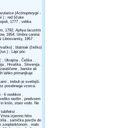
vutarice (
Actinopterygii -
ii
) ; red ščuke
poli, 1777 ; velika
m, 1792;
Aphya lacustris
ow, 1854;
Umbra canina
 Libosvarsky, 1957 .
aško) ; blatniak (češko)
rus.) ; Lápi póc
 ; Ukrajina , Češka ,
ja , Hrvaška , Slovenija .
 zaraščene , barske ali
ih lahko primanjkuje
ami , trebuh je svetlejši.
rez posebnega vzorca.
5 - 6 osebkov .
veliko rastlin , predvsem
in kislo, staro vodo. Ne
tubifeksi .
. Vrsta izjemno hitro
prila , samička povrže do
gim zooplanktonom , malo