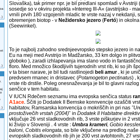
Slovaška),
tak primer npr. je bil predlani spomladi v Avstrij
sosedje so v okviru projekta »Interreg III-A« (avstrijsko - m
zoa
vrnili prvih 180 vzgojenih mladic te vrste nazaj v nekdanji, 
..
)
obremenjen biotop - v
Nežidersko jezero
(
Fertó
) in okoln
(Seewinkel).
To je najbolj zahodno srednjeevropsko stepsko jezero in na
 et
Eu na meji med Avstrijo in Madžarsko, 33 km dolgo in plitv
globoko ), zaradi izhlapevanja ima slano vodo in fantastičn
floro. Med množico škodljivih tujerodnih vrst rib, ki so jih špor
..
)
v ta biser narave, je bil tudi rastlinojedi
beli amur
, ki je uni
predvsem rmanec in dristavec (
Potamogeton pectinatus
) ,
r.
vrste rib drstile. Poleg onesnaževanja je bil to glavni razlog 
senčice v tem habitatu.
aj
no
V IUCN Rdečem seznamu ima evropska senčica status
ran
e
A1ace
. Ščiti jo Dodatek II Bernske konnvencije ozaščiti vrs
habitatov, Ramsarska konvencija o mokriščih in pri nas
"Ur
..
)
prostoživečih vrstah (2004)
" in
Dodatek II Habitatne direkti
vključuje 26 vrst sladkovodnih rib, 3 vrste piškurjev in 2 vrs
ki živijo v Sloveniji . 4 vrste :
Umbra krameri
, Gobio kessle
baloni, Cobitis elongata
, so bile vključene na predlog naše
evropskih sladkovodnih rib jih je 200 vrst avtohtonih, 27 vrst