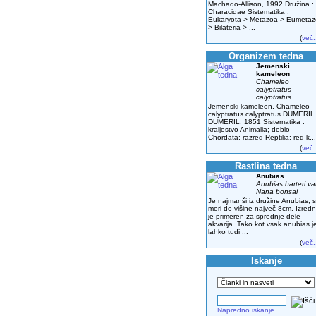
Machado-Allison, 1992 Družina :
Characidae Sistematika :
Eukaryota > Metazoa > Eumeta
> Bilateria > ...
(
več.
Organizem tedna
Jemenski
kameleon
Chameleo
calyptratus
calyptratus
Jemenski kameleon, Chameleo
calyptratus calyptratus DUMERIL
DUMERIL, 1851 Sistematika :
kraljestvo Animalia; deblo
Chordata; razred Reptilia; red k...
(
več.
Rastlina tedna
Anubias
Anubias barteri va
Nana bonsai
Je najmanši iz družine Anubias, s
meri do višine največ 8cm. Izred
je primeren za sprednje dele
akvarija. Tako kot vsak anubias j
lahko tudi ...
(
več.
Iskanje
Napredno iskanje