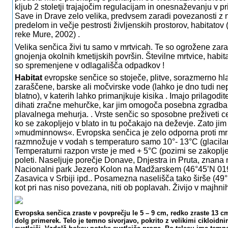
kljub 2 stoletji trajajočim regulacijam in onesnaževanju v pr
Save in Drave zelo velika, predvsem zaradi povezanosti z
predelom in večje pestrosti življenskih prostorov, habitato
reke Mure, 2002) .
Velika senčica živi tu samo v mrtvicah. Te so ogrožene zar
gnojenja okolnih kmetijskih površin. Številne mrtvice, habita
so spremenjene v odlagališča odpadkov !
Habitat
evropske senčice so stoječe, plitve, sorazmerno hl
zaraščene, barske ali močvirske vode (lahko je dno tudi ne
blatno), v katerih lahko primanjkuje kisika . Imajo prilagodi
dihati zračne mehurčke, kar jim omogoča posebna zgradba k
plavalnega mehurja. . Vrste senčic so sposobne preživeti ce
ko se zakopljejo v blato in tu počakajo na deževje. Zato ji
»mudminnows«. Evropska senčica je zelo odporna proti mr
razmnožuje v vodah s temperaturo samo 10°- 13°C (glacilani
Temperaturni razpon vrste je med + 5°C (pozimi se zakoplje
poleti. Naseljuje porečje Donave, Dnjestra in Pruta, znana 
Nacionalni park Jezero Kolon na Madžarskem (46°45’N 019
Zasavica v Srbiji ipd.. Posamezna naselišča tako širše (49°
kot pri nas niso povezana, niti ob poplavah. Živijo v majhni
Evropska senčica zraste v povprečju le 5 – 9 cm, redko zraste 13 c
dolg primerek. Telo je temno sivorjavo, pokrito z velikimi cikloidni