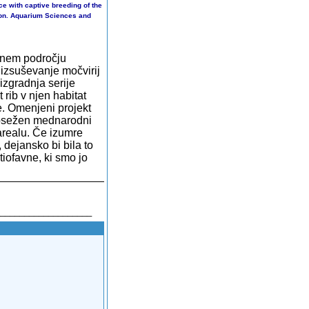
nce with captive breeding of the
ion. Aquarium Sciences and
dnem področju
 izsuševanje močvirij
izgradnja serije
 rib v njen habitat
. Omenjeni projekt
 obsežen mednarodni
arealu. Če izumre
,
dejansko bi bila to
iofavne, ki smo jo
___________________