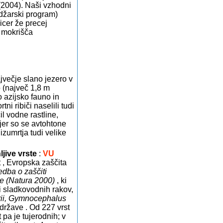
i (2004). Naši vzhodni
adžarski program)
sicer že precej
a mokrišča
jvečje slano jezero v
o (največ 1,8 m
o azijsko fauno in
tni ribiči naselili tudi
čil vodne rastline,
 kjer so se avtohtone
izumrtja tudi velike
ljive vrste
:
VU
t , Evropska zaščita
edba o zaščiti
ve (Natura 2000)
, ki
ti sladkovodnih rakov,
rii, Gymnocephalus
 države . Od 227 vrst
 pa je tujerodnih; v