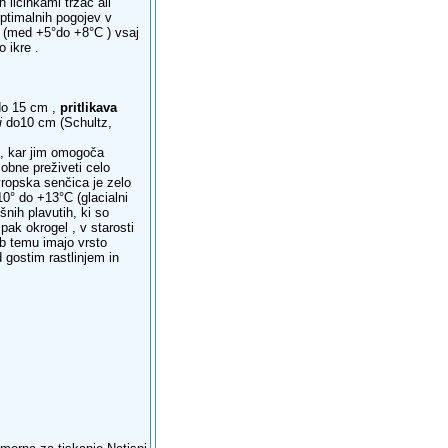
 ličinkami trzač ali
ptimalnih pogojev v
ne (med +5°do +8°C ) vsaj
 ikre .
do 15 cm ,
pritlikava
i
do10 cm (Schultz,
e, kar jim omogoča
obne preživeti celo
vropska senčica je zelo
0° do +13°C (glacialni
šnih plavutih, ki so
ak okrogel , v starosti
ub temu imajo vrsto
 gostim rastlinjem in