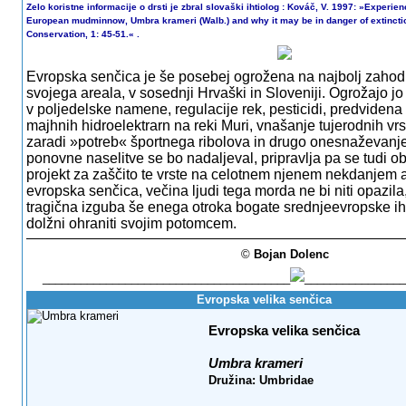
Zelo koristne informacije o drsti je zbral slovaški ihtiolog : Kováč, V. 1997: »Experie
European mudminnow, Umbra krameri (Walb.) and why it may be in danger of extinct
Conservation,
1: 45-51.« .
Evropska senčica je še posebej ogrožena na najbolj zaho
svojega areala, v sosednji Hrvaški in Sloveniji. Ogrožajo jo
v poljedelske namene, regulacije rek, pesticidi, predvidena 
majhnih hidroelektrarn na reki Muri, vnašanje tujerodnih vrst
zaradi »potreb« športnega ribolova in drugo onesnaževanje
ponovne naselitve se bo nadaljeval, pripravlja pa se tudi
projekt za zaščito te vrste na celotnem njenem nekdanjem 
evropska senčica, večina ljudi tega morda ne bi niti opazila
tragična izguba še enega otroka bogate srednjeevropske iht
dolžni ohraniti svojim potomcem.
©
Bojan Dolenc
_______________________________________
________________
Evropska velika senčica
Evropska velika senčica
Umbra krameri
Družina: Umbridae