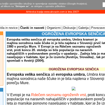
a boljšo uporabniško izkušnjo in spremljanje statistike obiskov (Google Analytics).
ali klikom na "
Strinjam se
", se strinjate z uporabo piškotkov.
Arhivska kopija www.akvazin.com iz leta 2007!
ila in novice
Članki in nasveti
Organizmi
Diskusije
Galerija
Povezave
OGROŽENA EVROPSKA SENČIC
Evropska velika senčica ali evropska umbra, Umbra krameri je
majhna sorodnica naše ščuke in je bila najdena v Sloveniji prvič le
1980 v porečju Mure. V Evropi je na Rdečem seznamu ogroženih
vrst, proti koncu 20. stoletja so bile populacije na naravnih
nahajališčih v podonavskem porečju v upadanju . Zadnja leta jo m
naseljujejo v habitate, kjer je že izumrla (Avstrija, Slovaška) , tak pr
spomladi v Avstriji (2004).
OGROŽENA EVROPSKA SENČICA
Evropska velika senčica
ali
evropska umbra,
Umbra kra
majhna sorodnica naše ščuke in je bila najdena v Sloveniji 
porečju Mure.
V Evropi je na
Rdečem seznamu ogroženih vrst
, proti konc
populacije na naravnih nahajališčih v podonavskem porečj
leta jo marsikje ponovno naseljujejo v habitate, kjer je že iz