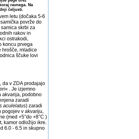
ejše pege brez
koraj ravnega. Na
nji čeljusti.
vem letu (dočaka 5-6
 , samička povrže do
j samica skrbi za
vodnih rakov in
ci ostrakodi,
Po koncu prvega
e hrošče, mladice
orodnica ščuke lovi
je, da v ZDA prodajajo
ri
« . Je izjemno
a akvarija, podobno
cenjena zaradi
s aculelatus
) zaradi
 pogojev v akvariju,
jene (med +5°do +8°C )
, kamor odložijo ikre.
d 6.0 - 6.5 in skupno