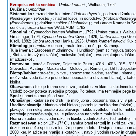
Evropska velika senčica
,
Umbra krameri
, Walbaum, 1792
Družina :
Umbridae
Sistematika :
razred ribe kostnice (
Osteichthyes
) ; podrazred žarkopla
Neopterygii - Teleostei
) ; nadred lososi in sorodstvo (
Protacanthopteryg
(
Esociformes
) ; družina senčice (
Umbridae
) ; rod
Umbra
Kramer in Sco
senčica ,
Umbra krameri
WALBAUM, 1792 .
Sinonimi :
Cyprinodon krameri
Walbaum, 1792;
Umbra catulus
Walbau
Grossinger, 1794;
Cyprinodon umbra
Cuvier, 1829;
Umbra lucifuga
Gron
Kˇroli, 1882;
Umbra lacustris
Hankă, 1923;
Umbra krameri pavlovi
Kux &
Etimologija :
umbra
= senca , mrak, tema, noč ; po Kramerju .
Tuja imena :
European mudminnow , Hundfisch (nem.) ; mrguda (srbohrv
, Blatniak tmavý (slovaško); mulawka (poljsko) ; evropejskaja evdoška (
(madžarsko) ...
Domovina :
porečje Donave, Dnjestra in Pruta ; 49°N - 43°N, 9°E - 31°E
Slovaška , Avstrija , Madžarska , Moldovija , Romunija , BiH , Jugoslavi
Biotop/habitat :
stoječe , plitve , sorazmerno hladne, senčne , blatne ,
močvirske vode (lahko je dno tudi neporaslo, a obvezno blatno), v kater
kisika .
Obarvanost :
telo je temno sivorjavo , pokrito z velikimi cikloidnimi lusk
Vzdolž bokov poteka svetlejša prooga. Po telesu ima temnejše pege b
Spol :
samci so manjši od samičk.
Obnašanje :
kadar se ne drsti , je miroljubna , počasna riba, živi v jati 
Ureditev akvarija :
hladnovodni biotop ; potrebuje mehko dno (mivka) , 
plavajočih in nekaj prostora za plavanje , šibko svetlobo in rahlo mehko 
potrebuje prezračevanja, saj je prilagojena na vode z malo kisika .
Hrana :
zoobentos : vodni rakci in ličinke vodnih žuželk, tudi enhitreji in 
Razmnoževanje :
pri 13°- 17° C , samica brani teritorij in skrbi za ikre 
dozori in doseže spolno zrelost že po prvem letu . Drstijo se marca in a
2000 iker. Mladice se hranijo s kotačniki , navpliji vodnih rakov in dru