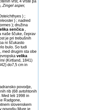
tenih vrst, 4 vrste pa
, Zingel asper,
steichthyes ) ;
eleostei
) ; nadred
formes
); družina
elika senčica
,
a naše ščuke, čeprav
t je pri trebušnih
pa ni ščukasto
lo bulo. So tudi
i, med drugim sta obe
evropska
velika
imi
(Kirtland, 1841)
842) do7,5 cm
in
jadransko povodje,
nih rib (68 avtohtonih
v. Med leti 1998 in
nje Radgone,
celotnem slovenskem
 v povodju Mure je