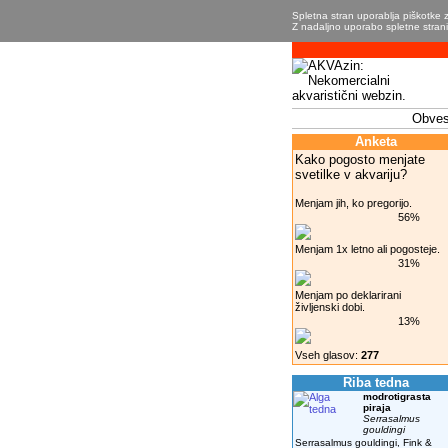
Spletna stran uporablja piškotke z
Z nadaljno uporabo spletne strani 
Obvest
Anketa
Kako pogosto menjate
svetilke v akvariju?
Menjam jih, ko pregorijo.
56%
Menjam 1x letno ali pogosteje.
31%
Menjam po deklarirani
življenski dobi.
13%
Vseh glasov:
277
Riba tedna
modrotigrasta
piraja
Serrasalmus
gouldingi
Serrasalmus gouldingi, Fink &