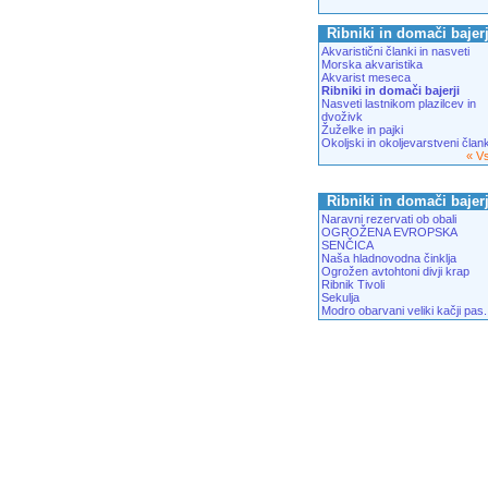
Ribniki in domači bajerj
Akvaristični članki in nasveti
Morska akvaristika
Akvarist meseca
Ribniki in domači bajerji
Nasveti lastnikom plazilcev in
dvoživk
Žuželke in pajki
Okoljski in okoljevarstveni člank
« V
Ribniki in domači bajerj
Naravni rezervati ob obali
OGROŽENA EVROPSKA
SENČICA
Naša hladnovodna činklja
Ogrožen avtohtoni divji krap
Ribnik Tivoli
Sekulja
Modro obarvani veliki kačji pas.