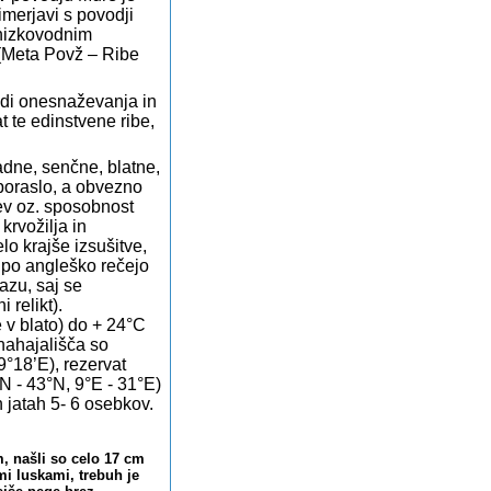
imerjavi s povodji
 nizkovodnim
v (Meta Povž – Ribe
adi onesnaževanja in
t te edinstvene ribe,
adne, senčne, blatne,
poraslo, a obvezno
tev oz. sposobnost
rvožilja in
lo krajše izsušitve,
m po angleško rečejo
azu, saj se
 relikt).
 v blato) do + 24°C
nahajališča so
°18’E), rezervat
N - 43°N, 9°E - 31°E)
h jatah 5- 6 osebkov.
m, našli so celo 17 cm
mi luskami, trebuh je