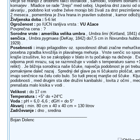
večje se hranijo z drobnimi rakci ostrakodi , samooki, vodnimi bolhami in
komarjev . Mladice se rade "žrejo" med seboj. Uspešna drst zavisi od o
akvariju , podobno kot vodne želve morajo biti živali za drst prezimlje
2 meseca , pomembna je živa hrana in pravilen substrat , kamor odložijo
Življenska doba :
5-6 let
Ogroženost :
po IUCN ranljiva vrsta :
VU A1ace
Povprečna cena : ?
Sorodne vrste :
ameriška velika umbra
,
Umbra limi
(Kirtland, 1841) 
senčica
,
Umbra pygmaea
(DeKay, 1842) do7,5 cm in
Novumbra hubbs
1929) .
Posebnosti :
imajo prilagoditev oz. sposobnost dihati zračne mehurčk
posebna zgradba krvožilja in plavalnega mehurja . Vrste senčic so spos
krajše izsušitve, ko se zakopljejo v blato in tu počakajo na deževje . E
odporna proti mrazu, saj se razmnožuje v vodah s temperaturo samo +1
relikt) . Je bližnja sorodnica naše ščuke, največja podobnost je pri trebu
pomaknjene daleč nazaj . Sprednji del glave pa ni ščukasto ploščat, amp
imajo senčnice na čelu celo bulo. So tudi precej manjše od ščuke . Klj
podobnosti , med drugim sta obe družini kanibalski , lovita z očmi , med
prenašata malo kisika v vodi .
Velikost :
do 17 cm
Temperatura :
+5° do +24°C
Voda :
pH = 6,0 -6,6 ; dGH = do 5°
Akvarij :
min. 80 cm x 40 x 40 cm = 130 litrov
Zadrževanje :
dno , sredina
___________________________________
Bojan Dolenc