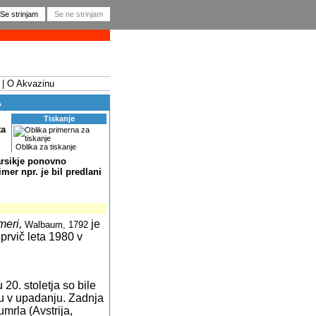
O Akvazinu
A
Tiskanje
ta
Oblika za tiskanje
arsikje ponovno
imer npr. je bil predlani
meri,
je
Walbaum, 1792
prvič leta 1980 v
u 20. stoletja so bile
u v upadanju. Zadnja
umrla (Avstrija,