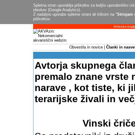
Spletna stran uporablja piškotke za boljšo uporabniško izku
obiskov (Google Analytics).
Z nadaljno uporabo spletne strani ali klikom na "
Strinjam 
piškotkov.
Arhivska kopij
Obvestila in novice
Članki in nasve
Avtorja skupnega član
premalo znane vrste m
narave , kot tiste, ki 
terarijske živali in ve
Vinski črič