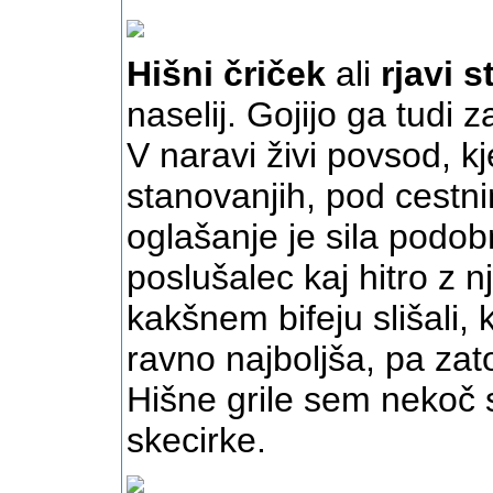
Hišni čriček
ali
rjavi s
naselij. Gojijo ga tudi 
V naravi živi povsod, kj
stanovanjih, pod cestni
oglašanje je sila podo
poslušalec kaj hitro z 
kakšnem bifeju slišali,
ravno najboljša, pa zat
Hišne grile sem nekoč 
skecirke.