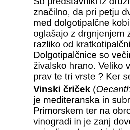
So predstavniki iz druž
značilno, da pri petju d
med dolgotipalčne kobil
oglašajo z drgnjenjem z
razliko od kratkotipalč
Dolgotipalčnice so veči
živalsko hrano. Veliko
prav te tri vrste ? Ker
Vinski čriček
(
Oecanth
je mediteranska in sub
Primorskem ter na obro
vinogradi in je zanj dov