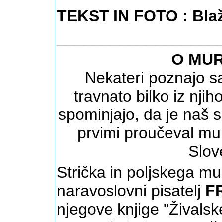
TEKST IN FOTO : Bla
__________________
O MUR
Nekateri poznajo sa
travnato bilko iz njih
spominjajo, da je naš s
prvimi proučeval mur
Slov
Strička in poljskega mur
naravoslovni pisatelj
F
njegove knjige "Živalske