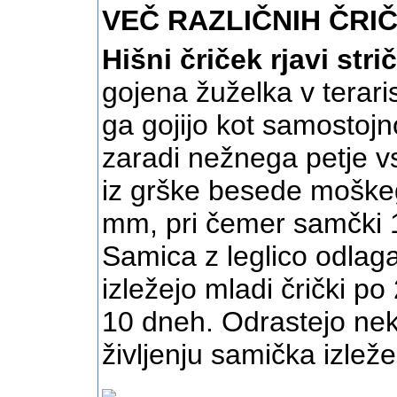
VEČ RAZLIČNIH ČRI
Hišni čriček
rjavi stri
gojena žuželka v teraris
ga gojijo kot samostojn
zaradi nežnega petje v
iz grške besede moškeg
mm, pri čemer samčki 
Samica z leglico odlag
izležejo mladi črički p
10 dneh. Odrastejo nek
življenju samička izleže