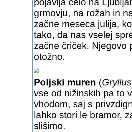
pojavlja celo na Ljublja
grmovju, na rožah in na 
začne meseca julija, ko
tako, da nas vselej spr
začne čriček. Njegovo p
otožno.
Poljski muren
(
Gryllu
vse od nižinskih pa to v
vhodom, saj s privzdign
lahko stori le bramor, 
slišimo.