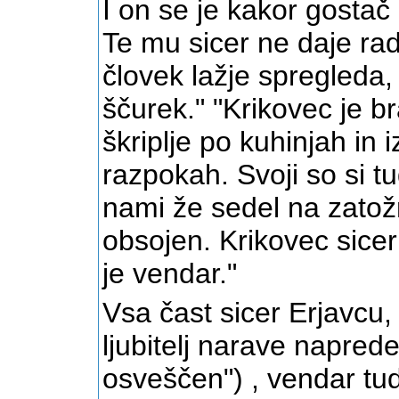
I on se je kakor gostač 
Te mu sicer ne daje rad
človek lažje spregleda, 
ščurek." "Krikovec je b
škriplje po kuhinjah in 
razpokah. Svoji so si t
nami že sedel na zatožn
obsojen. Krikovec sicer
je vendar."
Vsa čast sicer Erjavcu, 
ljubitelj narave naprede
osveščen") , vendar tud