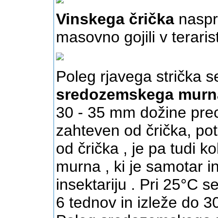
Vinskega črička
naspro
masovno gojili v terarist
Poleg rjavega strička s
sredozemskega
murn
30 - 35 mm dožine prece
zahteven od črička, pot
od črička , je pa tudi k
murna , ki je samotar 
insektariju . Pri 25°C s
6 tednov in izleže do 30