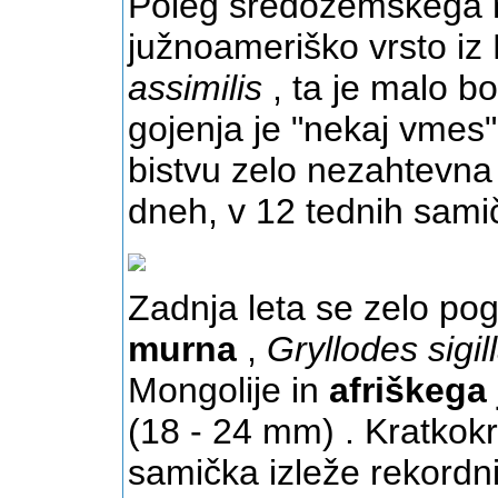
Poleg sredozemskega mu
južnoameriško vrsto iz
assimilis
, ta je malo bo
gojenja je "nekaj vme
bistvu zelo nezahtevna 
dneh, v 12 tednih samič
Zadnja leta se zelo pog
murna
,
Gryllodes sigil
Mongolije in
afriškega
(18 - 24 mm) . Kratkokr
samička izleže rekordni