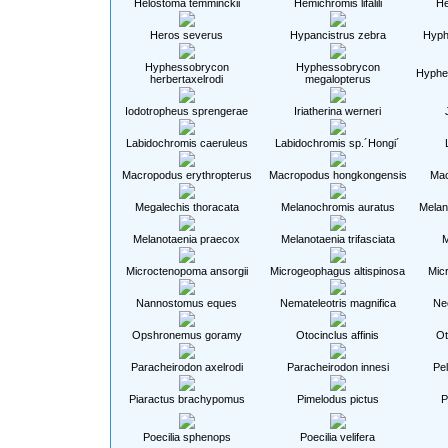
Helostoma temminckii
Hemichromis lifalili
He
Heros severus
Hypancistrus zebra
Hyph
Hyphessobrycon
Hyphessobrycon
Hyphes
herbertaxelrodi
megalopterus
Iodotropheus sprengerae
Iriatherina werneri
Labidochromis caeruleus
Labidochromis sp.´Hongi´
Macropodus erythropterus
Macropodus hongkongensis
Mac
Megalechis thoracata
Melanochromis auratus
Melan
Melanotaenia praecox
Melanotaenia trifasciata
M
Microctenopoma ansorgii
Microgeophagus altispinosa
Mic
Nannostomus eques
Nemateleotris magnifica
Ne
Opshronemus goramy
Otocinclus affinis
Ot
Paracheirodon axelrodi
Paracheirodon innesi
Pel
Piaractus brachypomus
Pimelodus pictus
P
Poecilia sphenops
Poecilia velifera