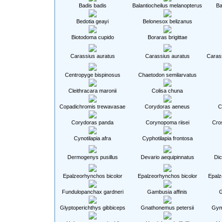
Badis badis
Balantiocheilus melanopterus
Ba
Bedotia geayi
Belonesox belizanus
Biotodoma cupido
Boraras brigittae
Carassius auratus
Carassius auratus
Carass
Centropyge bispinosus
Chaetodon semilarvatus
Cleithracara maronii
Colisa chuna
Copadichromis trewavasae
Corydoras aeneus
C
Corydoras panda
Corynopoma riisei
Cro
Cynotilapia afra
Cyphotilapia frontosa
Dermogenys pusillus
Devario aequipinnatus
Dic
Epalzeorhynchos bicolor
Epalzeorhynchos bicolor
Epalz
Fundulopanchax gardneri
Gambusia affinis
G
Glyptoperichthys gibbiceps
Gnathonemus petersii
Gym