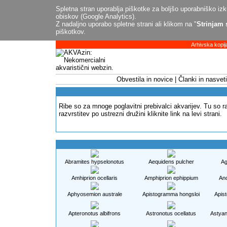
Spletna stran uporablja piškotke za boljšo uporabniško izku
obiskov (Google Analytics).
Z nadaljno uporabo spletne strani ali klikom na "
Strinjam 
piškotkov.
Arhivska kopij
Obvestila in novice
Članki in nasveti
Ribe so za mnoge poglavitni prebivalci akvarijev. Tu so
razvrstitev po ustrezni družini kliknite link na levi strani.
Abramites hypselonotus
Aequidens pulcher
Ag
Amhiprion ocellaris
Amphiprion ephippium
Anc
Aphyosemion australe
Apistogramma hongsloi
Apis
Apteronotus albifrons
Astronotus ocellatus
Astyan