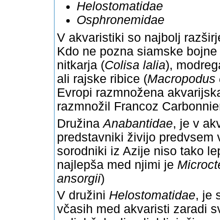
Helostomatidae
Osphronemidae
V akvaristiki so najbolj razši
Kdo ne pozna siamske bojne r
nitkarja (
Colisa lalia
), modrega
ali rajske ribice (
Macropodus o
Evropi razmnožena akvarijska r
razmnožil Francoz Carbonnier 
Družina
Anabantidae
, je v ak
predstavniki živijo predvsem v 
sorodniki iz Azije niso tako l
najlepša med njimi je
Microct
ansorgii
)
V družini
Helostomatidae
, je
včasih med akvaristi zaradi s