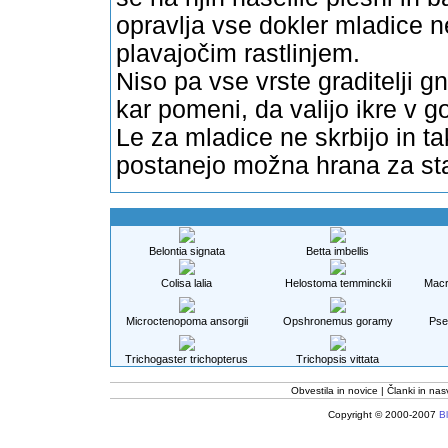
opravlja vse dokler mladice 
plavajočim rastlinjem.
Niso pa vse vrste graditelji g
kar pomeni, da valijo ikre v g
Le za mladice ne skrbijo in tak
postanejo možna hrana za st
Belontia signata
Betta imbellis
Colisa lalia
Helostoma temminckii
Macr
Microctenopoma ansorgii
Opshronemus goramy
Pse
Trichogaster trichopterus
Trichopsis vittata
Obvestila in novice
Članki in nas
Copyright © 2000-2007
Bl