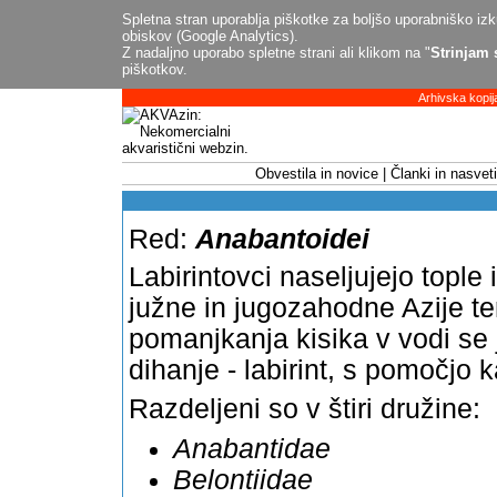
Spletna stran uporablja piškotke za boljšo uporabniško izku
obiskov (Google Analytics).
Z nadaljno uporabo spletne strani ali klikom na "
Strinjam 
piškotkov.
Arhivska kopij
Obvestila in novice
Članki in nasveti
Red:
Anabantoidei
Labirintovci naseljujejo tople
južne in jugozahodne Azije te
pomanjkanja kisika v vodi se j
dihanje - labirint, s pomočjo 
Razdeljeni so v štiri družine:
Anabantidae
Belontiidae