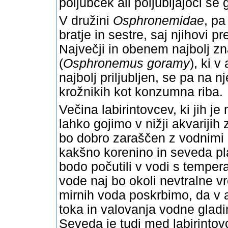
poljubček ali poljubljajoči se 
V družini
Osphronemidae
, pa
bratje in sestre, saj njihovi p
Največji in obenem najbolj zna
(
Osphronemus goramy
), ki v
najbolj priljubljen, se pa na 
krožnikih kot konzumna riba.
Večina labirintovcev, ki jih je
lahko gojimo v nižji akvarijih
bo dobro zaraščen z vodnimi 
kakšno korenino in seveda pl
bodo počutili v vodi s temper
vode naj bo okoli nevtralne vr
mirnih voda poskrbimo, da v
toka in valovanja vodne gladi
Seveda je tudi med labirintov