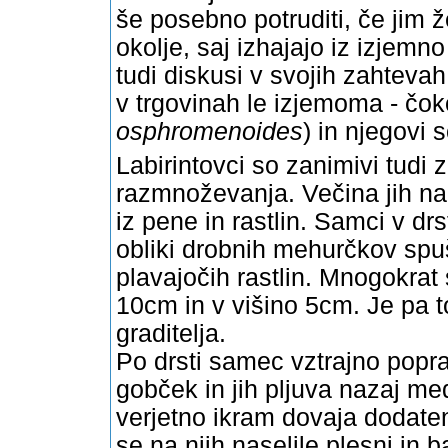
še posebno potruditi, če jim ž
okolje, saj izhajajo iz izjemno
tudi diskusi v svojih zahtevah
v trgovinah le izjemoma - čok
osphromenoides
) in njegovi 
Labirintovci so zanimivi tudi
razmnoževanja. Večina jih na
iz pene in rastlin. Samci v d
obliki drobnih mehurčkov spu
plavajočih rastlin. Mnogokrat
10cm in v višino 5cm. Je pa t
graditelja.
Po drsti samec vztrajno popra
gobček in jih pljuva nazaj m
verjetno ikram dovaja dodaten
se na njih naselile plesni in 