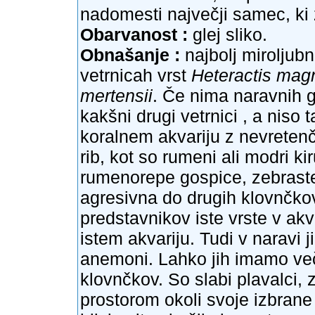
nadomesti največji samec, ki
Obarvanost :
glej sliko.
Obnašanje :
najbolj miroljubn
vetrnicah vrst
Heteractis magn
mertensii
. Če nima naravnih go
kakšni drugi vetrnici , a niso 
koralnem akvariju z nevretenča
rib, kot so rumeni ali modri ki
rumenorepe gospice, zebraste
agresivna do drugih klovnčkov 
predstavnikov iste vrste v akv
istem akvariju. Tudi v naravi 
anemoni. Lahko jih imamo več 
klovnčkov. So slabi plavalci, 
prostorom okoli svoje izbran