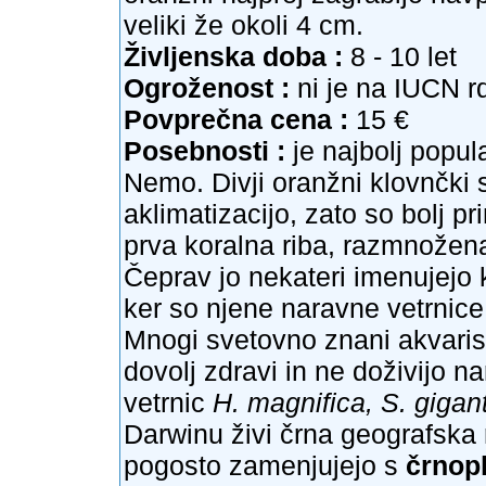
veliki že okoli 4 cm.
Življenska doba :
8 - 10 let
Ogroženost :
ni je na IUCN 
Povprečna cena :
15 €
Posebnosti :
je najbolj popula
Nemo. Divji oranžni klovnčki s
aklimatizacijo, zato so bolj pr
prva koralna riba, razmnožena 
Čeprav jo nekateri imenujejo k
ker so njene naravne vetrnice
Mnogi svetovno znani akvaristi
dovolj zdravi in ne doživijo n
vetrnic
H. magnifica, S. gigan
Darwinu živi črna geografska 
pogosto zamenjujejo s
črnop