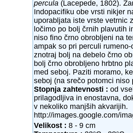
percula
(Lacepede, 1802). Zani
Indopacifiku obe vrsti nikjer
uporabljata iste vrste vetrni
ločimo po bolj črnih plavutih 
niso fino črno obrobljeni na te
ampak so pri perculi rumeno-o
znotraj bolj na debelo črno ob
bolj črno obrobljeno hrbtno plav
med seboj. Paziti moramo, ker
seboj (na srečo potomci niso 
Stopnja zahtevnosti :
od vseh
prilagodljiva in enostavna, do
v nekoliko manjših akvarijih.
http://images.google.com/im
Velikost :
8 - 9 cm