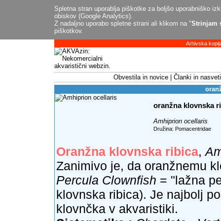
Spletna stran uporablja piškotke za boljšo uporabniško izku
obiskov (Google Analytics).
Z nadaljno uporabo spletne strani ali klikom na "
Strinjam 
piškotkov.
Arhivska kopij
Obvestila in novice
Članki in nasveti
oranž
oranžna klovnska r
Amhiprion ocellaris
Družina: Pomacentridae
Oranžna klovnska ribica
,
Am
Zanimivo je, da oranžnemu k
Percula Clownfish
= "lažna pe
klovnska ribica). Je najbolj p
klovnčka v akvaristiki.