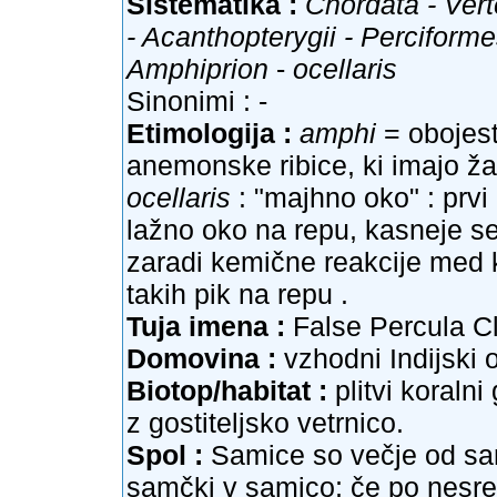
Sistematika :
Chordata - Vert
- Acanthopterygii - Perciforme
Amphiprion
-
ocellaris
Sinonimi : -
Etimologija :
amphi
= obojest
anemonske ribice, ki imajo ž
ocellaris
: "majhno oko" : prvi 
lažno oko na repu, kasneje se 
zaradi kemične reakcije med 
takih pik na repu .
Tuja imena :
False Percula Cl
Domovina :
vzhodni Indijski 
Biotop/habitat :
plitvi koraln
z gostiteljsko vetrnico.
Spol :
Samice so večje od sam
samčki v samico; če po nesre