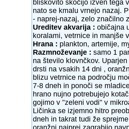
bliskovito skočijo izven tega
nato se kmalu vrnejo nazaj. 
- naprej-nazaj, zelo značilno z
Ureditev akvarija :
običajna u
koralami, vetrnice in manjše v
Hrana :
plankton, artemije, my
Razmnoževanje :
samo 1 par 
na število klovnčkov. Uparjen 
drsti na vsakih 14 dni , oran
blizu vetrnice na področju mo
7-8 dneh in ponoči se mladice
hrano nujno potrebujejo kotačn
gojimo v "zeleni vodi" v mikro
Ličinka se izjemno hitro preob
dneh in takrat tudi že sprejm
oranžni najprej zagrabijo nav