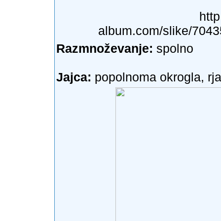
htt
album.com/slike/704
Razmnoževanje:
spolno
Jajca:
popolnoma okrogla, rj