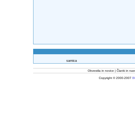
samica
Obvestila in novice
Članki in nas
Copyright © 2000-2007
Bl