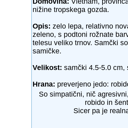
Domovina:
Vietnam, provinc
nižine tropskega gozda.
Opis:
zelo lepa, relativno nov
zeleno, s podtoni rožnate ba
telesu veliko trnov. Samčki so 
samičke.
Velikost:
samčki 4.5-5.0 cm, 
Hrana:
preverjeno jedo: robido
So simpatični, nič agresivni,
robido in šen
Sicer pa je realna