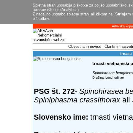
Spletna stran uporablja piškotke za boljšo uporabniško izku
obiskov (Google Analytics).
Z nadaljno uporabo spletne strani ali klikom na "
Strinjam 
piškotkov.
Arhivska kopij
Obvestila in novice
Članki in nasveti
trnasti
trnasti vietnamski p
Spinohirasea bengalens
Družina: Lonchodinae
PSG št. 272
-
Spinohirasea b
Spiniphasma crassithorax
ali
Slovensko ime:
trnasti vietn