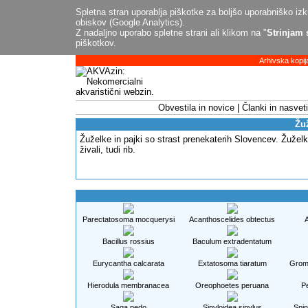
Spletna stran uporablja piškotke za boljšo uporabniško izku
obiskov (Google Analytics).
Z nadaljno uporabo spletne strani ali klikom na "
Strinjam 
piškotkov.
Arhivska kopij
Obvestila in novice
Članki in nasveti
Žuž
Žuželke in pajki so strast prenekaterih Slovencev. Žuželk
živali, tudi rib.
Parectatosoma mocquerysi
Acanthoscelides obtectus
A
Bacillus rossius
Baculum extradentatum
Eurycantha calcarata
Extatosoma tiaratum
Gromp
Hierodula membranacea
Oreophoetes peruana
P
Saga pedo
Sipyloidea sipylus
Spin