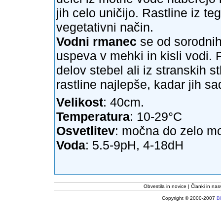
jih celo uničijo. Rastline iz 
vegetativni način.
Vodni rmanec
se od sorodnih 
uspeva v mehki in kisli vodi. 
delov stebel ali iz stranskih s
rastline najlepše, kadar jih 
Velikost
: 40cm.
Temperatura
: 10-29°C
Osvetlitev
: močna do zelo m
Voda
: 5.5-9pH, 4-18dH
Obvestila in novice
Članki in nas
Copyright © 2000-2007
Bl