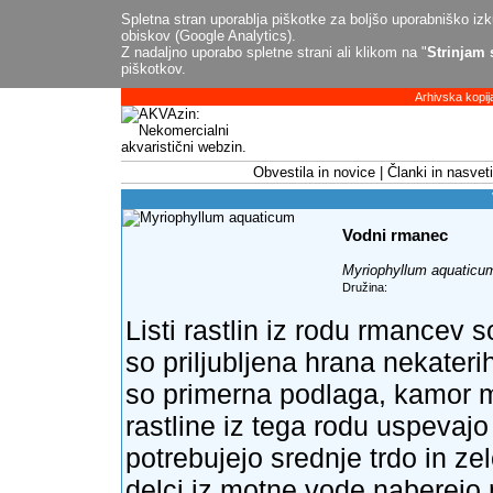
Spletna stran uporablja piškotke za boljšo uporabniško izku
obiskov (Google Analytics).
Z nadaljno uporabo spletne strani ali klikom na "
Strinjam 
piškotkov.
Arhivska kopij
Obvestila in novice
Članki in nasveti
Vodni rmanec
Myriophyllum aquaticu
Družina:
Listi rastlin iz rodu rmancev s
so priljubljena hrana nekaterih
so primerna podlaga, kamor me
rastline iz tega rodu uspevajo 
potrebujejo srednje trdo in ze
delci iz motne vode naberejo na