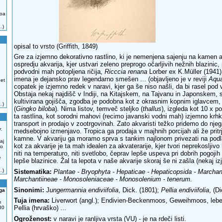
zoa
..
)
opisal to vrsto (Griffith, 1849)
Gre za izjemno dekorativno rastlino, ki je nemenjena sajenju na kamen al
ospredju akvarija, kjer ustvari zeleno preprogo očarljivih nežnih blazini
podvodni mah potopljena ričija,
Ricccia renana
Lorber ex K.Müller (1941)
imena je dejansko prav legendarno smešen ... (objavljeno je v reviji
Aqua
 et
copatek je izjemno redek v naravi, kjer ga še niso našli, da bi rasel pod
Obstaja nekaj najdišč v Indiji, na Kitajskem, na Tajvanu in Japonskem, s
kultivirana gojišča, zgodba je podobna kot z okrasnim kopnim iglavcem,
..
)
(
Gingko biloba
). Nima listov, temveč steljko (
thallus
), izgleda kot 10 x 
ta rastlina, kot sorodni mahovi (recimo javanski vodni mah) izjemno krhk
transport in prodajo v zootrgovinah. Zato akvaristi težko pridemo do nje
r.
medsebojno izmenjavo. Tropica ga prodaja v majhnih porcijah ali že prit
kamne. V akvariju ga moramo sprva s tankim najlonom privezati na podla
aj
kot za akvarije je ta mah idealen za akvaterarije, kjer tvori neprekosljivo 
no
niti na temperaturo, niti svetlobo, čeprav lepše uspeva pri dobrih pogojih ,
e
lepše blazinice. Žal ta lepota v naše akvarije skoraj še ni zašla (nekaj izj
..
)
Sistematika:
Plantae - Bryophyta - Hepaticae - Hepaticopsida - Marchant
Marchantiineae - Monosoleniaceae - Monosolenium - tenerum.
Sinonimi:
J
ungermannia endiviifolia
, Dick. (1801);
Pellia endiviifolia
, (D
lga
.
Tuja imena:
Liverwort (angl.);
Endivien-Beckenmoos,
Geweihmoos, leb
m
Pellia (hrvaško) ...
30
Ogroženost:
v naravi je ranljiva vrsta (VU) - je na rdeči listi.