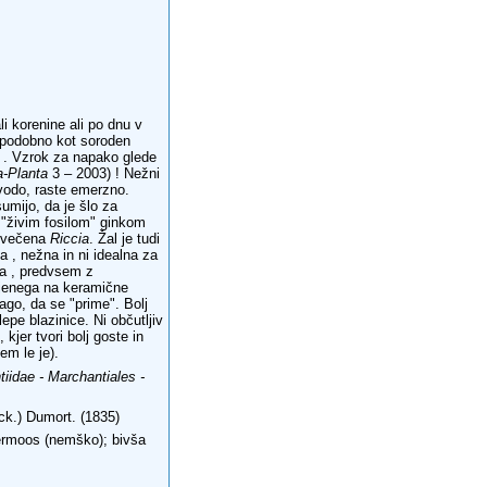
i korenine ali po dnu v
c, podobno kot soroden
 . Vzrok za napako glede
-Planta
3 – 2003) ! Nežni
 vodo, raste emerzno.
umijo, da je šlo za
 "živim fosilom" ginkom
povečena
Riccia
. Žal je tudi
a , nežna in ni idealna za
ga , predvsem z
rjenega na keramične
go, da se "prime". Bolj
lepe blazinice. Ni občutljiv
 kjer tvori bolj goste in
em le je).
iidae - Marchantiales -
ick.) Dumort. (1835)
ermoos
(nemško);
bivša