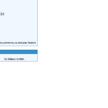
153
Natisni
Dr.William Griffith