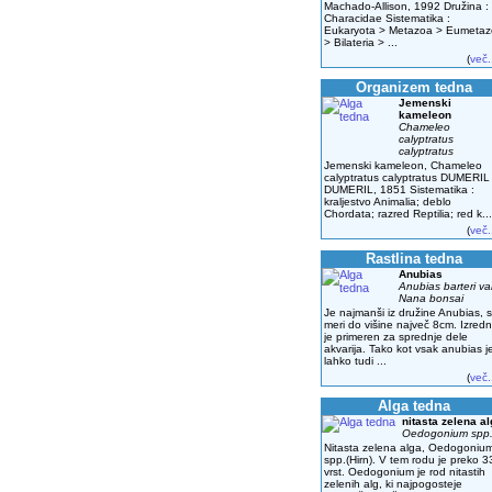
Machado-Allison, 1992 Družina :
Characidae Sistematika :
Eukaryota > Metazoa > Eumeta
> Bilateria > ...
(
več.
Organizem tedna
Jemenski
kameleon
Chameleo
calyptratus
calyptratus
Jemenski kameleon, Chameleo
calyptratus calyptratus DUMERIL
DUMERIL, 1851 Sistematika :
kraljestvo Animalia; deblo
Chordata; razred Reptilia; red k...
(
več.
Rastlina tedna
Anubias
Anubias barteri va
Nana bonsai
Je najmanši iz družine Anubias, s
meri do višine največ 8cm. Izred
je primeren za sprednje dele
akvarija. Tako kot vsak anubias j
lahko tudi ...
(
več.
Alga tedna
nitasta zelena a
Oedogonium spp
Nitasta zelena alga, Oedogoniu
spp.(Hirn). V tem rodu je preko 3
vrst. Oedogonium je rod nitastih
zelenih alg, ki najpogosteje