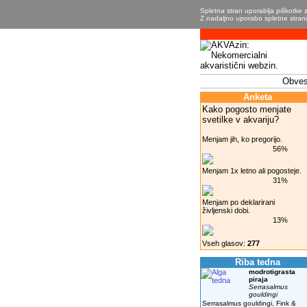
Spletna stran uporablja piškotke z
Z nadaljno uporabo spletne strani 
Obvest
Anketa
Kako pogosto menjate
svetilke v akvariju?
Menjam jih, ko pregorijo.
56%
Menjam 1x letno ali pogosteje.
31%
Menjam po deklarirani
življenski dobi.
13%
Vseh glasov:
277
Riba tedna
modrotigrasta
piraja
Serrasalmus
gouldingi
Serrasalmus gouldingi, Fink &