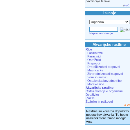
povzročajo težave ...
(
več.
Iskanje
Napredno iskanje
Akvarijske rastline
Ribe
Labirintovci
Karacinidi
Ostrižniki
Krapovci
Drsteči zobati krapovci
Mavričarke
Živorodni zobati krapovci
Somi in somiči
Ostale sladkovodne ribe
Morske ribe
Akvarijske rastline
Ostali akvarijski organizmi
Dvoživke
Plazilci
Žuželke in pajkovci
« V
Rastline so koristna dopolnitev 
popestritev akvarija. Tu boste
našli nekatere izmed mnogih
vrst.