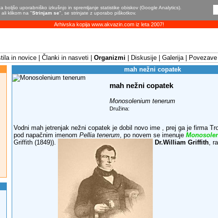
a boljšo uporabniško izkušnjo in spremljanje statistike obiskov (Google Analytics).
ali klikom na "
Strinjam se
", se strinjate z uporabo piškotkov.
Arhivska kopija www.akvazin.com iz leta 2007!
ila in novice
Članki in nasveti
Organizmi
Diskusije
Galerija
Povezave
mah nežni copatek
mah nežni copatek
Monosolenium tenerum
Družina:
Vodni mah jetrenjak nežni copatek je dobil novo ime , prej ga je firma Tr
pod napačnim imenom
Pellia tenerum
, po novem se imenuje
Monosole
Griffith (1849)).
Dr.William Griffith
, r