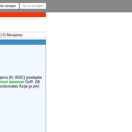
O Akvazinu
opica (N. 002C) prodajala
nium tenerum
Griff. (W.
aziskovalec Azije je prvi