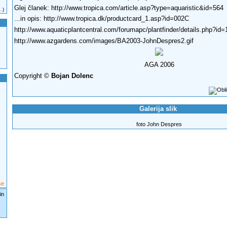
Glej članek:
http://www.tropica.com/article.asp?type=aquaristic&id=564
..
)
...in opis:
http://www.tropica.dk/productcard_1.asp?id=002C
http://www.aquaticplantcentral.com/forumapc/plantfinder/details.php?id=
http://www.azgardens.com/images/BA2003-JohnDespres2.gif
AGA 2006
Copyright ©
Bojan Dolenc
Galerija slik
foto John Despres
se
in