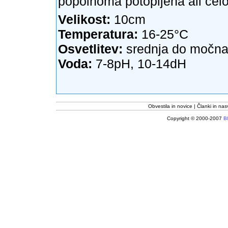
popolnoma potopljena ali celo
Velikost:
10cm
Temperatura:
16-25°C
Osvetlitev:
srednja do močn
Voda:
7-8pH, 10-14dH
Obvestila in novice
Članki in nas
Copyright © 2000-2007
Bl