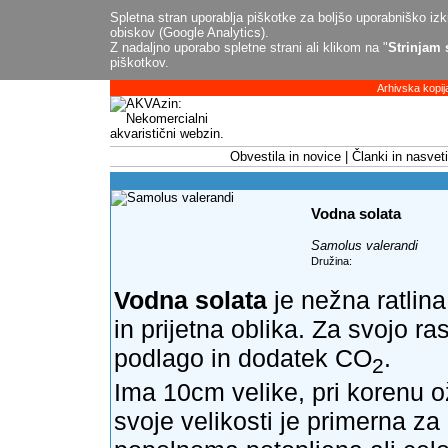
Spletna stran uporablja piškotke za boljšo uporabniško izku
obiskov (Google Analytics).
Z nadaljno uporabo spletne strani ali klikom na "
Strinjam 
piškotkov.
Arhivska kopij
Obvestila in novice
Članki in nasveti
Vodna solata
Samolus valerandi
Družina:
Vodna solata
je nežna ratlina
in prijetna oblika. Za svojo r
podlago in dodatek CO
.
2
Ima 10cm velike, pri korenu ož
svoje velikosti je primerna z