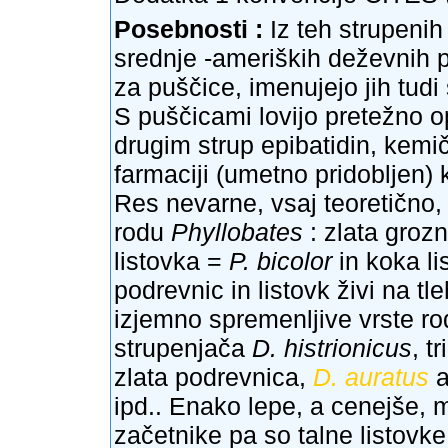
Posebnosti :
Iz teh strupenih
srednje -ameriških deževnih p
za puščice, imenujejo jih tudi
S puščicami lovijo pretežno o
drugim strup epibatidin, kem
farmaciji (umetno pridobljen) 
Res nevarne, vsaj teoretično
rodu
Phyllobates
: zlata groz
listovka =
P. bicolor
in koka l
podrevnic in listovk živi na tl
izjemno spremenljive vrste r
strupenjača
D. histrionicus
, t
zlata podrevnica,
D. auratus
a
ipd.. Enako lepe, a cenejše, m
začetnike pa so talne listovk