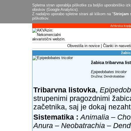
Spletna stran uporablja piškotke za boljšo uporabniško izku
obiskov (Google Analytics).
Z nadaljno uporabo spletne strani ali klikom na "
Strinjam 
piškotkov.
Arhivska kopij
Obvestila in novice
Članki in nasveti
žabic
žabica tribarvna lis
Epipedobates tricolor
Družina: Dendrobatidae
Tribarvna listovka
,
Epipedoba
strupenimi pragozdnimi žabica
začetnika, saj je dokaj nezah
Sistematika :
Animalia – Cho
Anura – Neobatrachia – Dend