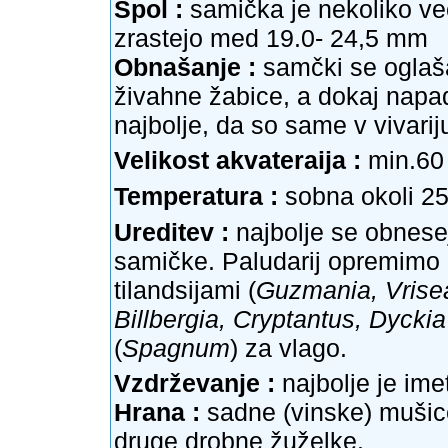
Spol :
samička je nekoliko ve
zrastejo med 19.0- 24,5 mm
Obnašanje :
samčki se oglaša
živahne žabice, a dokaj napad
najbolje, da so same v vivariju
Velikost akvateraija :
min.60 
Temperatura :
sobna okoli 2
Ureditev :
najbolje se obnese
samičke. Paludarij opremimo z
tilandsijami (
Guzmania, Vrisea
Billbergia, Cryptantus, Dyckia
(
Spagnum
) za vlago.
Vzdrževanje :
najbolje je ime
Hrana :
sadne (vinske) mušice
druge drobne žuželke.