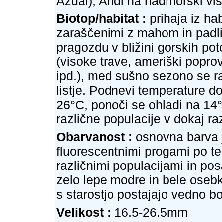
Azuai), Andi na nadmorski viš
Biotop/habitat :
prihaja iz ha
zaraščenimi z mahom in padl
pragozdu v bližini gorskih p
(visoke trave, ameriški poprove
ipd.), med sušno sezono se ra
listje. Podnevi temperature d
26°C, ponoči se ohladi na 14
različne populacije v dokaj raz
Obarvanost :
osnovna barva j
fluorescentnimi progami po te
različnimi populacijami in pos
zelo lepe modre in bele osebk
s starostjo postajajo vedno bol
Velikost :
16.5-26.5mm