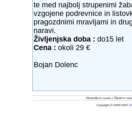
te med najbolj strupenimi žab
vzgojene podrevnice in listovk
pragozdnimi mravljami in drug
naravi.
Življenjska doba :
do15 let
Cena :
okoli 29 €
Bojan Dolenc
Obvestila in novice
Članki in nas
Copyright © 2000-2007
Bl