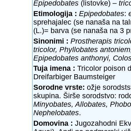
Epipedobates
(listovke) –
tric
Etimologija :
Epipedobates
:
sprehajalec (se nanaša na tal
(L.)= barva (se nanaša na 3 p
Sinonimi :
Prostherapis tricol
tricolor, Phyllobates antonie
Epipedobates anthonyi, Colo
Tuja imena :
Tricolor poison 
Dreifarbiger Baumsteiger
Sorodne vrste:
ožje sorodsts
skupina. Širše sorodstvo: rod
Minyobates, Allobates, Phob
Nephelobates
.
Domovina :
Jugozahodni Ekvad