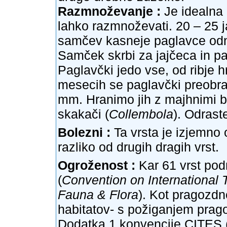
Razmnoževanje :
Je idealna 
lahko razmnoževati. 20 – 25 ja
samčev kasneje paglavce odn
Samček skrbi za jajčeca in pag
Paglavčki jedo vse, od ribje 
mesecih se paglavčki preobraz
mm. Hranimo jih z majhnimi b
skakači (
Collembola
). Odrast
Bolezni :
Ta vrsta je izjemno 
razliko od drugih dragih vrst.
Ogroženost :
Kar 61 vrst pod
(
Convention on International 
Fauna & Flora
). Kot pragozdn
habitatov- s požiganjem prag
Dodatka 1 konvencije CITES (t