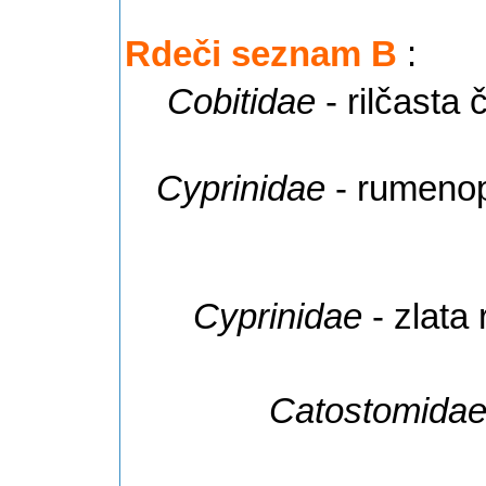
Rdeči seznam B
:
Cobitidae
- rilčasta 
Cyprinidae
- rumenop
Cyprinidae
- zlata 
Catostomida