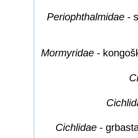
Periophthalmidae
- 
Mormyridae
- kongoški
C
Cichli
Cichlidae
- grbast