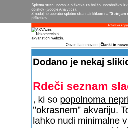
Spletna stran uporablja piškotke za boljšo uporabniško izku
obiskov (Google Analytics).
Z nadaljno uporabo spletne strani ali klikom na "
Strinjam 
piškotkov.
Arhivska kopij
Obvestila in novice
Članki in nasve
Dodano je nekaj slikic 
Rdeči seznam slad
, ki so
popolnoma nepr
"okrasnem" akvariju. To
lahko nudi minimalne v