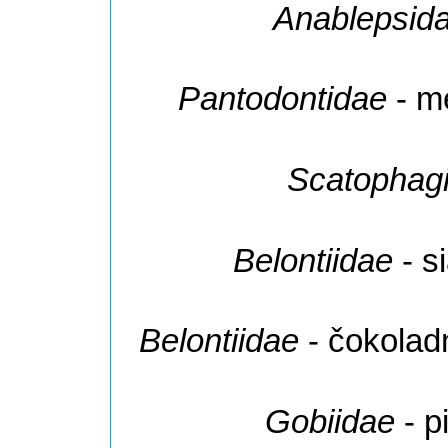
Anablepsid
Pantodontidae
- me
Scatophag
Belontiidae
- s
Belontiidae
- čokolad
Gobiidae
- p