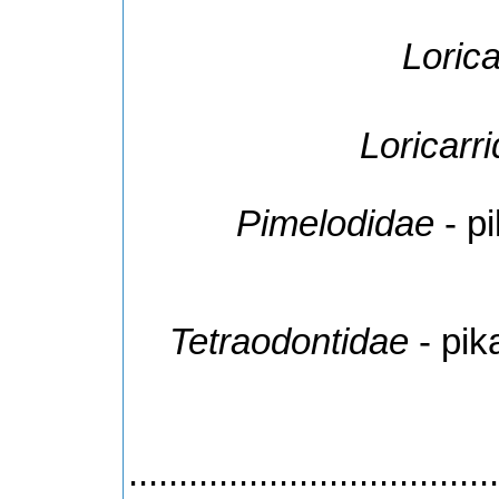
Lorica
Loricarr
Pimelodidae
- pi
Tetraodontidae
- pik
.....................................