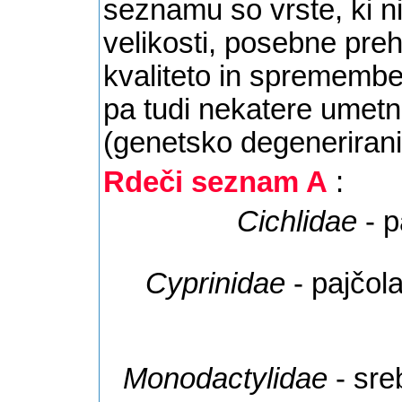
seznamu so vrste, ki n
velikosti, posebne preh
kvaliteto in spremembe
pa tudi nekatere umetne
(genetsko degenerirani
Rdeči seznam A
:
Cichlidae
- p
Cyprinidae
- pajčol
Monodactylidae
- sre