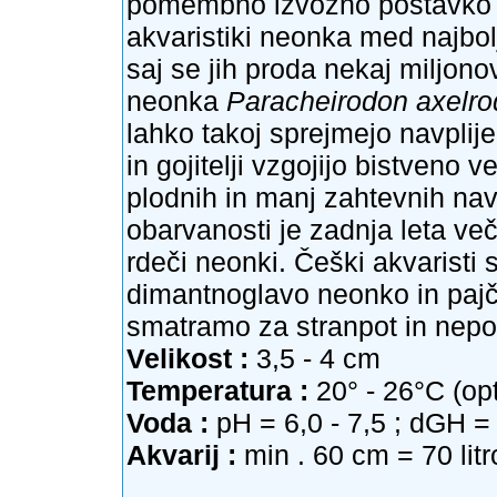
pomembno izvozno postavko za
akvaristiki neonka med najbo
saj se jih proda nekaj miljon
neonka
Paracheirodon axelro
lahko takoj sprejmejo navplije
in gojitelji vzgojijo bistveno v
plodnih in manj zahtevnih nav
obarvanosti je zadnja leta ve
rdeči neonki. Češki akvaristi 
dimantnoglavo neonko in pajč
smatramo za stranpot in nepo
Velikost :
3,5 - 4 cm
Temperatura :
20° - 26°C (op
Voda :
pH = 6,0 - 7,5 ; dGH =
Akvarij :
min . 60 cm = 70 litr
_______________________