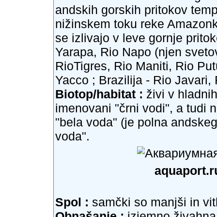
andskih gorskih pritokov temp
nižinskem toku reke Amazonke
se izlivajo v leve gornje pri
Yarapa, Rio Napo (njen sveto
RioTigres, Rio Maniti, Rio Pu
Yacco ; Brazilija - Rio Javari
Biotop/habitat :
živi v hladni
imenovani "črni vodi", a tudi 
"bela voda" (je polna andskega
voda".
aquaport.r
Spol :
samčki so manjši in vit
Obnašanje :
izjemno živahna , 