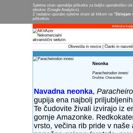
Spletna stran uporablja piškotke za boljšo uporabniško izku
obiskov (Google Analytics).
Z nadaljno uporabo spletne strani ali klikom na "
Strinjam 
piškotkov.
Arhivska kopij
Obvestila in novice
Članki in nasveti
Neonka
Paracheirodon innesi
Družina: Characidae
Navadna neonka
,
Paracheiro
gupija ena najbolj priljubljen
Te čudovite živali izvirajo iz 
gornje Amazonke. Redkokateri 
vrsto, večina rib pride v naše