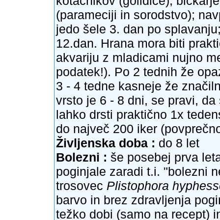
kotačnikov (golidice), bičkarj
(parameciji in sorodstvo); nav
jedo šele 3. dan po splavanju;
12.dan. Hrana mora biti prakti
akvariju z mladicami nujno 
podatek!). Po 2 tednih že op
3 - 4 tedne kasneje že značiln
vrsto je 6 - 8 dni, se pravi, 
lahko drsti praktično 1x tede
do največ 200 iker (povprečno
Življenska doba :
do 8 let
Bolezni :
še posebej prva le
poginjale zaradi t.i. "bolezni 
trosovec
Plistophora hyphess
barvo in brez zdravljenja pogi
težko dobi (samo na recept) i