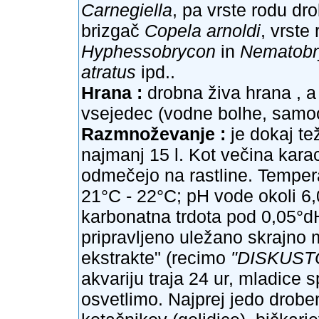
Carnegiella
, pa vrste rodu dr
brizgač
Copela arnoldi
, vrste
Hyphessobrycon
in
Nematobr
atratus
ipd..
Hrana :
drobna živa hrana , a
vsejedec (vodne bolhe, samook
Razmnoževanje :
je dokaj te
najmanj 15 l. Kot večina karaci
odmečejo na rastline. Temper
21°C - 22°C; pH vode okoli 6
karbonatna trdota pod 0,05°dH
pripravljeno uležano skrajn
ekstrakte" (recimo
"DISKUST
akvariju traja 24 ur, mladice s
osvetlimo. Najprej jedo drobe