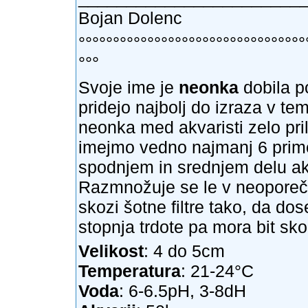
Bojan Dolenc
°°°°°°°°°°°°°°°°°°°°°°°°°°°°°°°°°
°°°
Svoje ime je
neonka
dobila po
pridejo najbolj do izraza v te
neonka med akvaristi zelo prilj
imejmo vedno najmanj 6 prim
spodnjem in srednjem delu ak
Razmnožuje se le v neoporečni
skozi šotne filtre tako, da do
stopnja trdote pa mora bit sko
Velikost
: 4 do 5cm
Temperatura
: 21-24°C
Voda
: 6-6.5pH, 3-8dH