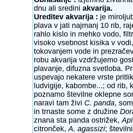
dnu ali sredini
akvarija.
Ureditev akvarija :
je mirolju
plava v jati najmanj 10 rib, r
rahlo kislo in mehko vodo, filtr
visoko vsebnost kisika v vod
tokovanjem vode in prezračeva
robu akvarija vzdržujemo goste
plavanje, difuzna svetloba. Pr
uspevajo nekatere vrste pritli
ludvigije, kabombe...; od rib, 
poznamo številne oklepne so
naravi tam živi
C. panda
, som
in trnaste some z družine
Dor
znana sta panda ostrižek,
Api
citronček,
A. agassizi
; številn