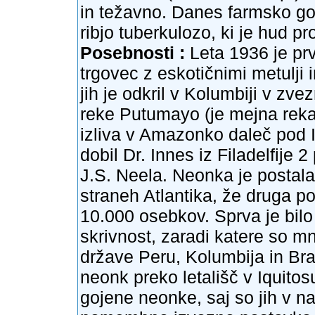
in težavno. Danes farmsko go
ribjo tuberkulozo, ki je hud p
Posebnosti :
Leta 1936 je prv
trgovec z eskotičnimi metulji 
jih je odkril v Kolumbiji v zv
reke Putumayo (je mejna reka
izliva v Amazonko daleč pod Iq
dobil Dr. Innes iz Filadelfije
J.S. Neela. Neonka je postala
straneh Atlantika, že druga po
10.000 osebkov. Sprva je bilo
skrivnost, zaradi katere so mn
države Peru, Kolumbija in Braz
neonk preko letališč v Iquitos
gojene neonke, saj so jih v nar