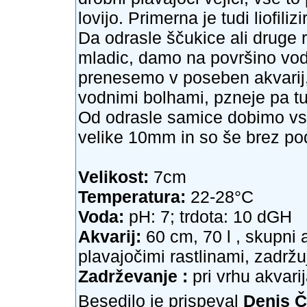
lovijo. Primerna je tudi liofiliz
Da odrasle ščukice ali druge 
mladic, damo na površino vode
prenesemo v poseben akvarij, 
vodnimi bolhami, pzneje pa tu
Od odrasle samice dobimo vsa
velike 10mm in so še brez poda
Velikost:
7cm
Temperatura:
22-28°C
Voda:
pH: 7; trdota: 10 dGH
Akvarij:
60 cm, 70 l , skupni 
plavajočimi rastlinami, zadržu
Zadrževanje :
pri vrhu akvari
Besedilo je prispeval
Denis Č