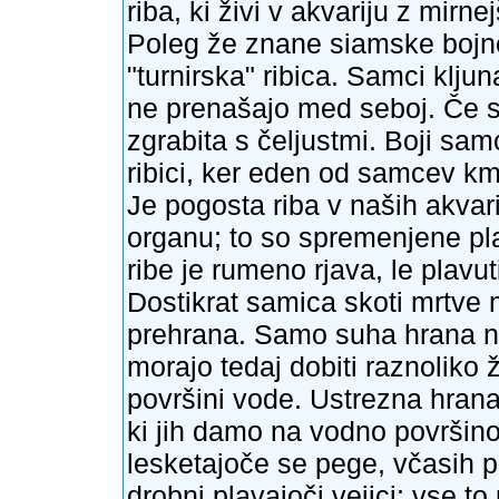
riba, ki živi v akvariju z mirne
Poleg že znane siamske bojne
"turnirska" ribica. Samci klj
ne prenašajo med seboj. Če s
zgrabita s čeljustmi. Boji sam
ribici, ker eden od samcev km
Je pogosta riba v naših akva
organu; to so spremenjene pl
ribe je rumeno rjava, le plavu
Dostikrat samica skoti mrtve m
prehrana. Samo suha hrana na
morajo tedaj dobiti raznoliko 
površini vode. Ustrezna hrana
ki jih damo na vodno površino
lesketajoče se pege, včasih p
drobni plavajoči vejici; vse to