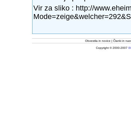
Vir za sliko :
http://www.eheim
Mode=zeige&welcher=292&Spr
Obvestila in novice
Članki in nas
Copyright © 2000-2007
Bl