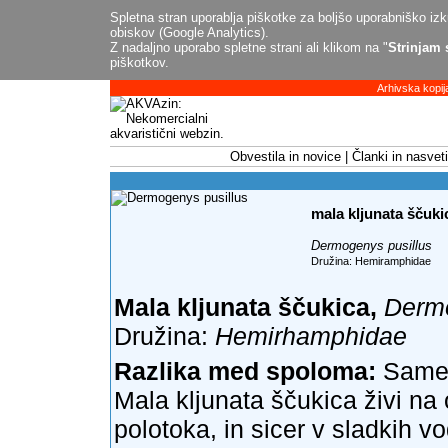
Spletna stran uporablja piškotke za boljšo uporabniško izku
obiskov (Google Analytics).
Z nadaljno uporabo spletne strani ali klikom na "
Strinjam 
piškotkov.
Arhivska kopij
Obvestila in novice
Članki in nasveti
mala kljunata ščuki
Dermogenys pusillus
Družina: Hemiramphidae
Mala kljunata ščukica,
Dermo
Družina:
Hemirhamphidae
Razlika med spoloma:
Samec
Mala kljunata ščukica živi na
polotoka, in sicer v sladkih v