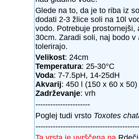
Glede na to, da je to riba iz
dodati 2-3 žlice soli na 10l v
vodo. Potrebuje prostornejši, a
30cm. Zaradi soli, naj bodo v a
tolerirajo.
Velikost
: 24cm
Temperatura
: 25-30°C
Voda
: 7-7.5pH, 14-25dH
Akvarij
: 450 l (150 x 60 x 50)
Zadrževanje
: vrh
----------------------
Poglej tudi vrsto
Toxotes chat
-----------------------------------------
Ta vrsta je uvrščena na
Rdeči