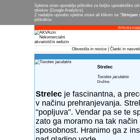
Spletna stran uporablja piškotke za boljšo uporabniško izku
obiskov (Google Analytics).
Z nadaljno uporabo spletne strani ali klikom na "
Strinjam 
piškotkov.
Arhivska kopij
Obvestila in novice
Članki in nasveti
Strelec
Toxotes jaculatrix
Družina:
Strelec
je fascinantna, a prec
v načinu prehranjevanja. Str
"popljuva". Vendar pa se te sp
zato ga moramo na tak način hr
sposobnost. Hranimo ga z insek
nad gladino vode.