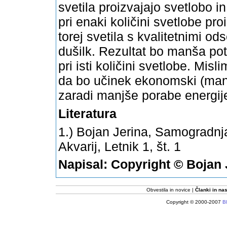
svetila proizvajajo svetlobo in 
pri enaki količini svetlobe pr
torej svetila s kvalitetnimi o
dušilk. Rezultat bo manša potr
pri isti količini svetlobe. Misli
da bo učinek ekonomski (manjš
zaradi manjše porabe energije
Literatura
1.) Bojan Jerina,
Samogradnja
Akvarij, Letnik 1, št. 1
Napisal:
Copyright ©
Bojan 
Obvestila in novice
Članki in nas
Copyright © 2000-2007
Bl