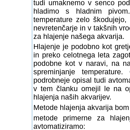
tudi
umaknemo v senco pod 
hladimo s hladnim pivo
temperature zelo škodujejo,
nevretenčarje in v takšnih vr
za hlajenje našega akvarija.
Hlajenje je podobno kot gret
in preko celotnega leta zago
podobne kot v naravi, na n
spreminjanje temperature.
podrobneje opisal tudi
avtoma
v tem članku omejil le na o
hlajenja naših akvarijev.
Metode hlajenja akvarija bom 
metode primerne za hlajenj
avtomatiziramo: