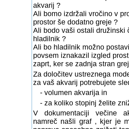
akvarij ?
Ali bomo izdržali vročino v pro
prostor še dodatno greje ?
Ali bodo vaši ostali družinski 
hladilnik ?
Ali bo hladilnik možno postavi
povsem iznakazil izgled prost
zaprt, ker se zadnja stran grej
Za določitev ustreznega mode
za vaš akvarij potrebujete sl
-
volumen akvarija in
-
za koliko
stopinj želite zn
V dokumentaciji večine ak
namreč našli graf , kjer je 