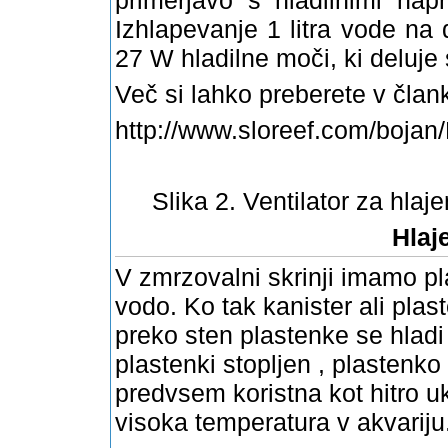
primerjavo s hladilnimi nap
Izhlapevanje 1 litra vode na 
27 W hladilne moči, ki deluj
Več si lahko preberete v član
http://www.sloreef.com/bojan/
Slika 2. Ventilator za hlaj
Hlaj
V zmrzovalni skrinji imamo pl
vodo. Ko tak kanister ali plas
preko sten plastenke se hladi 
plastenki stopljen , plastenk
predvsem koristna kot hitro u
visoka temperatura v akvariju