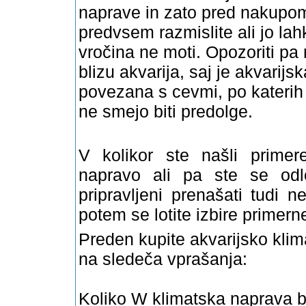
naprave in zato pred nakupom
predvsem razmislite ali jo lah
vročina ne moti. Opozoriti pa
blizu akvarija, saj je akvarij
povezana s cevmi, po katerih 
ne smejo biti predolge.
V kolikor ste našli primer
napravo ali pa ste se
odl
pripravljeni prenašati tudi n
potem se lotite izbire primern
Preden kupite akvarijsko klim
na slede
ča vprašanja:
Koliko W klimatska naprava 