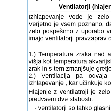
Ventilatorji (hlaj
Izhlapevanje vode je zelo 
Verjetno je vsem poznano, da
zelo pospešimo z uporabo ve
imajo ventilatorji
pravzaprav
1.) Temperatura zraka nad a
višja kot temperatura akvarijs
zrak in s tem zmanjšuje gretje
2.) Ventilacija pa odvaj
izhlapevanje , kar učinkuje ko
Hlajenje z ventilatroji je zel
predvsem dve slabosti:
-
ventilatorji so lahko glasni