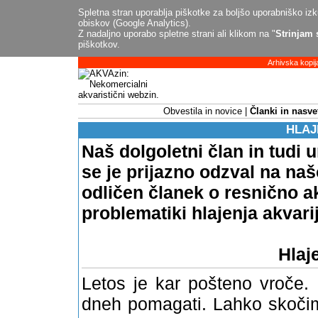
Spletna stran uporablja piškotke za boljšo uporabniško izku
obiskov (Google Analytics).
Z nadaljno uporabo spletne strani ali klikom na "
Strinjam 
piškotkov.
Arhivska kopij
Obvestila in novice
Članki in nasve
HLAJ
Naš dolgoletni član in tudi 
se je prijazno odzval na na
odličen članek o resnično ak
problematiki hlajenja akvari
Hlaj
Letos je kar po
šteno vroče. 
dneh pomagati. Lahko skočim