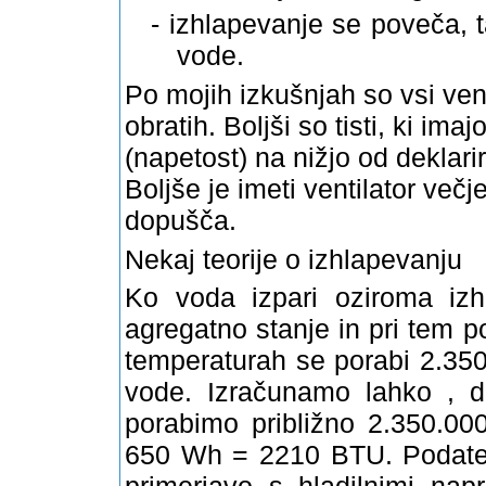
-
izhlapevanje se poveča,
vode.
Po mojih izkušnjah so vsi venti
obratih. Boljši so tisti, ki im
(napetost) na nižjo od deklari
Boljše je imeti ventilator več
dopušča.
Nekaj teorije o izhlapevanju
Ko voda izpari oziroma izhl
agregatno stanje in pri tem po
temperaturah se porabi 2.350.
vode.
Izračunamo lahko , 
porabimo približno 2.350.0
650 Wh = 2210 BTU
.
Podatek