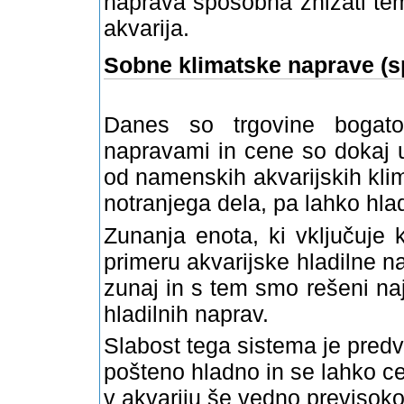
naprava sposobna znižati te
akvarija.
Sobne klimatske naprave (sp
Danes so trgovine bogato
napravami in cene so dokaj u
od namenskih akvarijskih kli
notranjega dela, pa lahko hla
Zunanja enota, ki vključuje k
primeru akvarijske hladilne na
zunaj in s tem smo rešeni na
hladilnih naprav.
Slabost tega sistema je pre
pošteno hladno in se lahko c
v akvariju še vedno previsoko