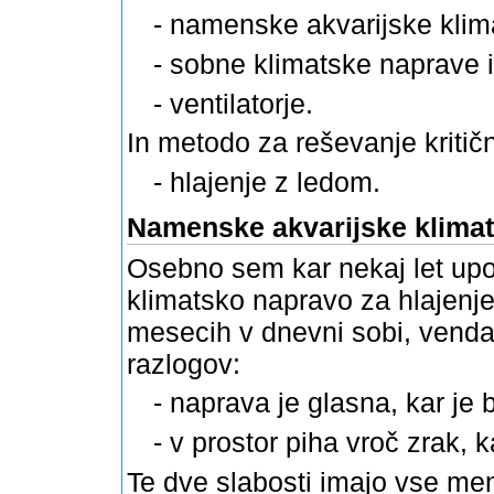
-
namenske akvarijske klim
-
sobne klimatske naprave 
-
ventilatorje.
In metodo za reševanje kritični
-
hlajenje z ledom.
Namenske akvarijske klima
Osebno sem kar nekaj let upo
klimatsko napravo za hlajenje
mesecih
v dnevni sobi, venda
razlogov:
-
naprava je glasna, kar je 
-
v prostor piha vroč zrak, k
Te dve slabosti imajo vse me