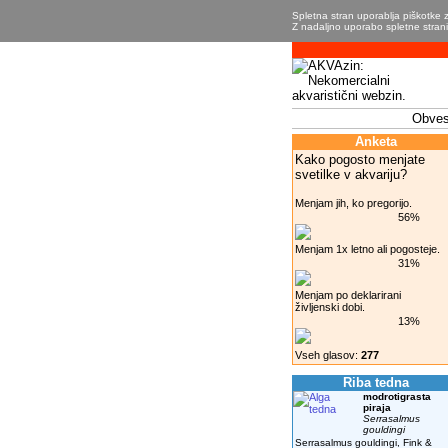
Spletna stran uporablja piškotke z
Z nadaljno uporabo spletne strani 
Obvest
Anketa
Kako pogosto menjate
svetilke v akvariju?
Menjam jih, ko pregorijo.
56%
Menjam 1x letno ali pogosteje.
31%
Menjam po deklarirani
življenski dobi.
13%
Vseh glasov:
277
Riba tedna
modrotigrasta
piraja
Serrasalmus
gouldingi
Serrasalmus gouldingi, Fink &