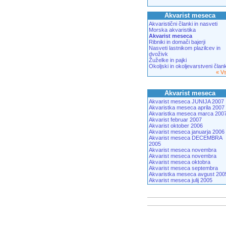
Akvarist meseca
Akvaristični članki in nasveti
Morska akvaristika
Akvarist meseca
Ribniki in domači bajerji
Nasveti lastnikom plazilcev in
dvoživk
Žuželke in pajki
Okoljski in okoljevarstveni člank
« V
Akvarist meseca
Akvarist meseca JUNIJA 2007
Akvaristka meseca aprila 2007
Akvaristka meseca marca 200
Akvarist februar 2007
Akvarist oktober 2006
Akvarist meseca januarja 2006
Akvarist meseca DECEMBRA
2005
Akvarist meseca novembra
Akvarist meseca novembra
Akvarist meseca oktobra
Akvarist meseca septembra
Akvaristka meseca avgust 200
Akvarist meseca julij 2005