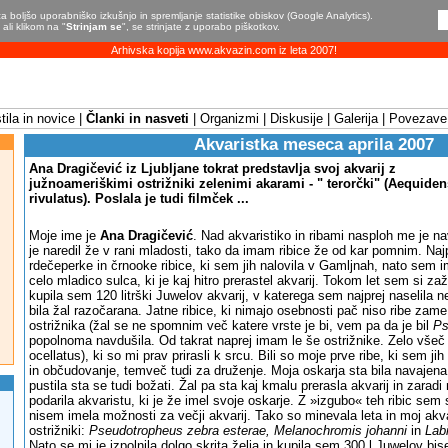
a boljšo uporabniško izkušnjo in spremljanje statistike obiskov (Google Analytics).
ali klikom na "
Strinjam se
", se strinjate z uporabo piškotkov.
Arhivska kopija www.akvazin.com iz leta 2007!
ila in novice
Članki in nasveti
Organizmi
Diskusije
Galerija
Povezave
Akvaristka meseca aprila 2007
Ana Dragičević iz Ljubljane tokrat predstavlja svoj akvarij z
južnoameriškimi ostrižniki zelenimi akarami - " terorčki" (Aequiden
rivulatus). Poslala je tudi filmček ...
Moje ime je
Ana Dragičević
. Nad akvaristiko in ribami nasploh me je na
je naredil že v rani mladosti, tako da imam ribice že od kar pomnim. Naj
rdečeperke in črnooke ribice, ki sem jih nalovila v Gamljnah, nato sem i
celo mladico sulca, ki je kaj hitro prerastel akvarij. Tokom let sem si zaže
kupila sem 120 litrški Juwelov akvarij, v katerega sem najprej naselila 
bila žal razočarana. Jatne ribice, ki nimajo osebnosti pač niso ribe zam
ostrižnika (žal se ne spomnim več katere vrste je bi, vem pa da je bil
Ps
popolnoma navdušila. Od takrat naprej imam le še ostrižnike. Zelo všeč 
ocellatus
), ki so mi prav prirasli k srcu. Bili so moje prve ribe, ki sem j
in občudovanje, temveč tudi za druženje. Moja oskarja sta bila navajena,
pustila sta se tudi božati. Žal pa sta kaj kmalu prerasla akvarij in zarad
podarila akvaristu, ki je že imel svoje oskarje. Z »izgubo« teh ribic sem s
nisem imela možnosti za večji akvarij. Tako so minevala leta in moj akvar
ostrižniki:
Pseudotropheus zebra esterae, Melanochromis johanni
in
Lab
Nato se mi je izpolnila dolgo skrita želja in kupila sem 300 l Juwelov bi