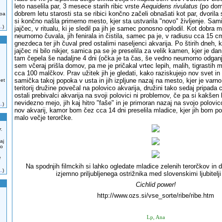
leto naselila par, 3 mesece starih ribic vrste
Aequidens rivulatus
(po doma
dobrem letu starosti sta se ribici končno začeli obnašati kot par, dvorila s
zoa
si končno našla primerno mesto, kjer sta ustvarila "novo" življenje. Sam
..
)
jajčec, v ritualu, ki je sledil pa jih je samec ponosno oplodil. Kot dobra
neumorno čuvala, jih fenirala in čistila, samec pa je, v radiusu cca 15 cm,
gnezdeca ter jih čuval pred ostalimi naseljenci akvarija. Po štirih dneh, 
jajčec ni bilo nikjer, samica pa se je preselila za velik kamen, kjer je dan
tam čepela še nadaljne 4 dni (očka je ta čas, še vedno neumorno odganja
sem včeraj prišla domov, pa me je pričakal vrtec lepih, malih, tigrastih mla
cca 100 malčkov. Prav užitek jih je gledati, kako raziskujejo nov svet in 
samička takoj popoka v usta in jih izpljune nazaj na mesto, kjer je varn
 et
teritorij družine povečal na polovico akvarija, družini tako sedaj pripada 
ostali prebivalci akvarija na svoji polovici ni problemov, če pa si kakšen 
nevidezno mejo, jih kaj hitro "faše" in je primoran nazaj na svojo polovi
..
)
nov akvarij, kamor bom čez cca 14 dni preselila mladice, kjer jih bom pos
malo večje terorčke.
r.
aj
no
e
Na spodnjih filmckih si lahko ogledate mladice zelenih terorčkov in d
..
)
izjemno priljubljenega ostrižnika med slovenskimi ljubitelji
Cichlid power!
http://www.ozs.si/vse_sorte/ribe/ribe.htm
Lp, Ana