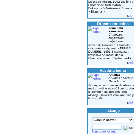
Machado-Allison, 1992 Družina :
Characidae Sistematika :
Eukaryota > Metazoa > Eumeta
> Bilateria > ...
(
več.
Organizem tedna
Jemenski
kameleon
Chameleo
calyptratus
calyptratus
Jemenski kameleon, Chameleo
calyptratus calyptratus DUMERIL
DUMERIL, 1851 Sistematika :
kraljestvo Animalia; deblo
Chordata; razred Reptilia; red k...
(
več.
Rastlina tedna
Anubias
Anubias barteri va
Nana bonsai
Je najmanši iz družine Anubias, s
meri do višine največ 8cm. Izred
je primeren za sprednje dele
akvarija. Tako kot vsak anubias j
lahko tudi ...
(
več.
Iskanje
Napredno iskanje