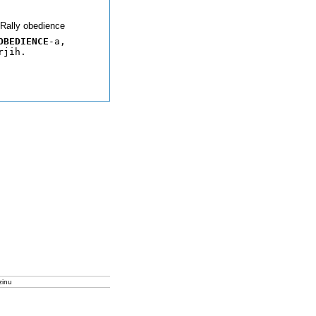
Rally obedience
OBEDIENCE
-a, 
rjih.
zinu