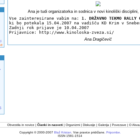
Ana je tudi organizatorka in sodnica v novi kinoliški disciplini,
Vse zainteresirane vabim na:
 1. DRŽAVNO TEKMO RALLY 
ki bo potekala 15.04.2007 na vadišču KD Krim v Snebe
Zadnji rok prijave je 10.04.2007
Prijavnice: 
http://www.kinoloska-zveza.si/
Ana Dragičevič
i
se
7
5
Obvestila in novice
Članki in nasveti
Organizmi
Diskusije
Galerija
Povezave
O Akva
Copyright © 2000-2007
Blaž Kristan
. Vse pravice pridržane.
Pripombe.
ISSN 1581-1514