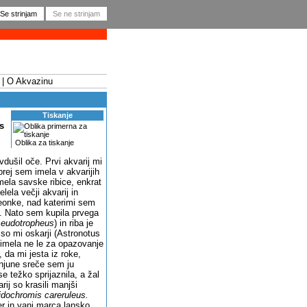
O Akvazinu
Tiskanje
s
Oblika za tiskanje
vdušil oče. Prvi akvarij mi
prej sem imela v akvarijih
mela savske ribice, enkrat
lela večji akvarij in
neonke, nad katerimi sem
e. Nato sem kupila prvega
eudotropheus
) in riba je
so mi oskarji (
Astronotus
ih imela ne le za opazovanje
 da mi jesta iz roke,
i njune sreče sem ju
e težko sprijaznila, a žal
ij so krasili manjši
idochromis careruleus.
ser in vanj marca lansko