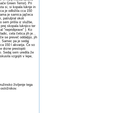
če Green Terror). Pri
ta si, si kopala luknje in
ica je odložila cca 150
 mama je samica jajčeca
 patruljiral okoli
ko sem prišla iz službe,
 prej skopala luknjico ter
l "nepridiprave" ). Ko
dic, cela četica jih je...
če se preveč oddaljijo, jih
o. Samec pa je sedaj
cca 150 l akvarija. Če so
le drzne prestopiti
co. Sedaj sem uredila že
kusila vzgojiti v lepe,
ružinsko življenje tega
 ostrižnikov.