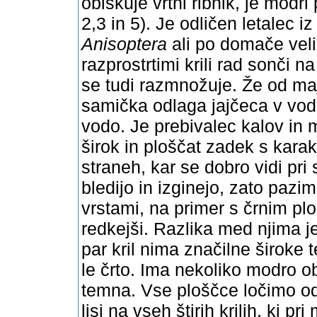
obiskuje vrtni ribnik, je modri
2,3 in 5). Je odličen letalec i
Anisoptera
ali po domače velik
razprostrtimi krili rad sonči n
se tudi razmnožuje. Že od ma
samička odlaga jajčeca v vod
vodo. Je prebivalec kalov in 
širok in ploščat zadek s karak
straneh, kar se dobro vidi pri s
bledijo in izginejo, zato paz
vrstami, na primer s črnim pl
redkejši. Razlika med njima j
par kril nima značilne široke 
le črto. Ima nekoliko modro o
temna. Vse ploščce ločimo o
lisi na vseh štirih krilih, ki 