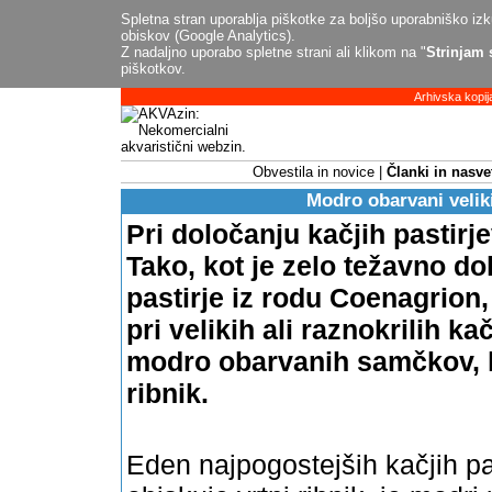
Spletna stran uporablja piškotke za boljšo uporabniško izku
obiskov (Google Analytics).
Z nadaljno uporabo spletne strani ali klikom na "
Strinjam 
piškotkov.
Arhivska kopij
Obvestila in novice
Članki in nasve
Modro obarvani veliki
Pri določanju kačjih pastirj
Tako, kot je zelo težavno do
pastirje iz rodu Coenagrion
pri velikih ali raznokrilih kačj
modro obarvanih samčkov, ki
ribnik.
Eden najpogostejših kačjih pa