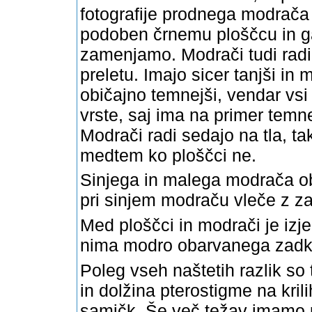
fotografije prodnega modrača 
podoben črnemu ploščcu in ga 
zamenjamo. Modrači tudi radi o
preletu. Imajo sicer tanjši in
običajno temnejši, vendar vsi 
vrste, saj ima na primer temn
Modrači radi sedajo na tla, ta
medtem ko ploščci ne.
Sinjega in malega modrača ob
pri sinjem modraču vleče z za
Med ploščci in modrači je izje
nima modro obarvanega zadka
Poleg vseh naštetih razlik so 
in dolžina pterostigme na kri
samičk. Še več težav imamo p