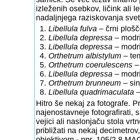
izleženih osebkov, ličink ali 
nadaljnjega raziskovanja sveta
Libellula fulva
– črni ploš
Libellula depressa
– modri
Libellula depressa
– modri
Orthetrum albistylum
– te
Orthetrum coerulescens
–
Libellula depressa
– modr
Orthetrum brunneum
– si
Libellula quadrimaculata
–
Hitro še nekaj za fotografe. 
najenostavneje fotografirati, sa
vejici ali naslonjaču stola vr
približati na nekaj decimetro
objektivom - npr. 105/2,8 MAC