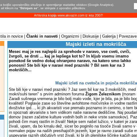
a boljšo uporabniško izkušnjo in spremljanje statistike obiskov (Google Analytics).
ali klikom na "
Strinjam se
", se strinjate z uporabo piškotkov.
Arhivska kopija www.akvazin.com iz leta 2007!
ila in novice
Članki in nasveti
Organizmi
Diskusije
Galerija
Povezave
Majski izleti na mokrišča
Mesec maj je res najlepši za sprehode v naravo, vse cveti, cvrči,
žvrgoli, se drsti ... kaj je lepšega kot to? In kljub vsemu imamo
ponekod še vedno dokaj ohranjeno naravo, na katero smo lahko
ponosni! Ste bili kje v naravi med prazniki ? Bil sem kar na 3
mokriščih...
Majski izleti na cvetoča in pojoča mokrišča
Ste bili kje v naravi med prazniki ? Jaz sem bil kar na 3 mokriščih, med
mokri/suhi teren" s prvim adminom foruma
Žigom Železnikom
(moram se
Zaradi sušnega vremena je bilo bolj malo vode, kjer je bila, pa je bilo bog
kvaliteti! Poglavje zase so številne avtohtone močvirske in vodne rastline
dvoživke ipd..., ki jih akvaristi vse premalo poznamo in cenimo, o tem bi
in spoznati akvariste s tem vidikom naše naravne dediščine. Naj poudari
domov (razen začetne kulture vodnih bolh in neke vrste samookov). Pazit
pohodi čim manj rastlin in živali! Nekje sem našel lužico, v kateri je zar
živali, upam, da bo kmalu dež, sicer bo poginilo na tisoče živali samo v e
normalen pojav na naših presihajočih jezerih, kjer je ravno zaradi suše
uspevanje raznih občutjivh vrst živali, ki bi jih plenilske ličinke kačjih pa