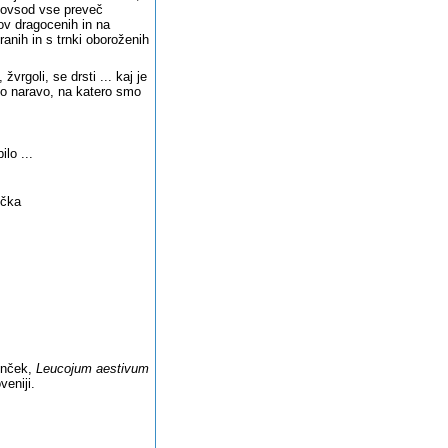
o povsod vse preveč
v dragocenih in na
ranih in s trnki oboroženih
vrgoli, se drsti ... kaj je
o naravo, na katero smo
ilo ...
očka
vonček,
Leucojum aestivum
veniji.