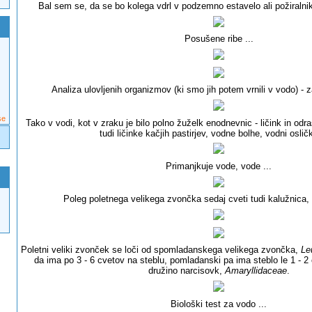
Bal sem se, da se bo kolega vdrl v podzemno estavelo ali požiralni
Posušene ribe ...
Analiza ulovljenih organizmov (ki smo jih potem vrnili v vodo) - 
se
Tako v vodi, kot v zraku je bilo polno žuželk enodnevnic - ličink in odr
tudi ličinke kačjih pastirjev, vodne bolhe, vodni oslički
Primanjkuje vode, vode ...
Poleg poletnega velikega zvončka sedaj cveti tudi kalužnica,
Poletni veliki zvonček se loči od spomladanskega velikega zvončka,
Le
da ima po 3 - 6 cvetov na steblu, pomladanski pa ima steblo le 1 - 
družino narcisovk,
Amaryllidaceae
.
Biološki test za vodo ...