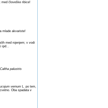
k med človeške ribice!
za mlade akvariste!
aslih med rojenjem; v vodi
 ipd...
Caltha palustris
ucojum vernum
L. po tem,
2 cvetno. Oba spadata v