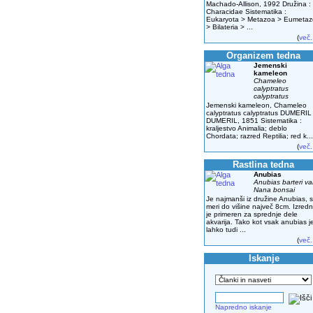
Machado-Allison, 1992 Družina :
Characidae Sistematika :
Eukaryota > Metazoa > Eumeta
> Bilateria > ...
(
več.
Organizem tedna
Jemenski
kameleon
Chameleo
calyptratus
calyptratus
Jemenski kameleon, Chameleo
calyptratus calyptratus DUMERIL
DUMERIL, 1851 Sistematika :
kraljestvo Animalia; deblo
Chordata; razred Reptilia; red k...
(
več.
Rastlina tedna
Anubias
Anubias barteri va
Nana bonsai
Je najmanši iz družine Anubias, s
meri do višine največ 8cm. Izred
je primeren za sprednje dele
akvarija. Tako kot vsak anubias j
lahko tudi ...
(
več.
Iskanje
Napredno iskanje