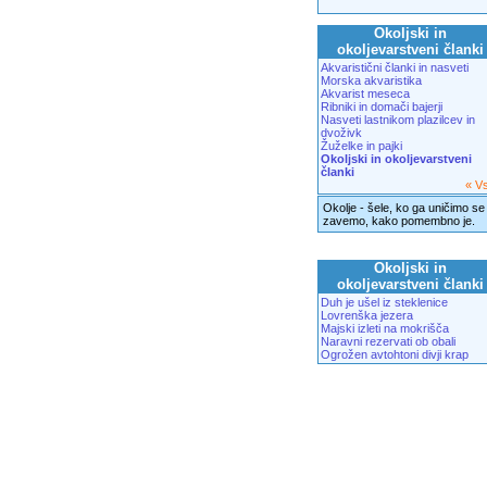
Okoljski in
okoljevarstveni članki
Akvaristični članki in nasveti
Morska akvaristika
Akvarist meseca
Ribniki in domači bajerji
Nasveti lastnikom plazilcev in
dvoživk
Žuželke in pajki
Okoljski in okoljevarstveni
članki
« V
Okolje - šele, ko ga uničimo se
zavemo, kako pomembno je.
Okoljski in
okoljevarstveni članki
Duh je ušel iz steklenice
Lovrenška jezera
Majski izleti na mokrišča
Naravni rezervati ob obali
Ogrožen avtohtoni divji krap