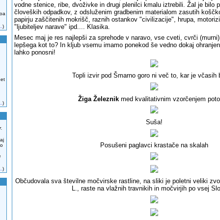
vodne stenice, ribe, dvoživke in drugi plenilci kmalu iztrebili. Žal je bil
človeških odpadkov, z odsluženim gradbenim materialom zasutih koščko
zoa
papirju zaščitenih mokrišč, raznih ostankov "civilizacije", hrupa, motorizi
"ljubiteljev narave" ipd.... Klasika.
..
)
Mesec maj je res najlepši za sprehode v naravo, vse cveti, cvrči (murni), ž
lepšega kot to? In kljub vsemu imamo ponekod še vedno dokaj ohranjen
lahko ponosni!
Topli izvir pod Šmarno goro ni več to, kar je včasih b
 et
Žiga Železnik
med kvalitativnim vzorčenjem pot
..
)
Suša!
r.
aj
Posušeni paglavci krastače na skalah
no
e
..
)
Občudovala sva številne močvirske rastline, na sliki je poletni veliki z
L., raste na vlažnih travnikih in močvirjih po vsej Slo