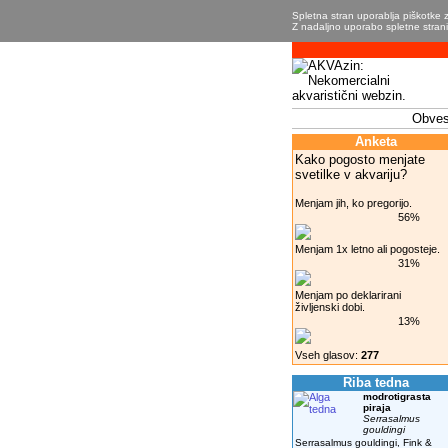
Spletna stran uporablja piškotke z
Z nadaljno uporabo spletne strani 
Obvest
Anketa
Kako pogosto menjate
svetilke v akvariju?
Menjam jih, ko pregorijo.
56%
Menjam 1x letno ali pogosteje.
31%
Menjam po deklarirani
življenski dobi.
13%
Vseh glasov:
277
Riba tedna
modrotigrasta
piraja
Serrasalmus
gouldingi
Serrasalmus gouldingi, Fink &