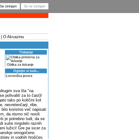
O Akvazinu
Tiskanje
Oblika za tiskanje
Oglejte si tudi...
Lovrenška jezera
 drugim sva šla "na
 pohvaliti za to čast)!
ato tako po količini kot
, nevretenčarji, ribe,
 bilo koristno več napisati
m, da nismo nič nosili
i je potrebno tudi, da se
adi suše mrgolelo raznih
ni lužici! Gre pa sicer za
 marsikje omogočeno
stirjev in vodnih hroščev,