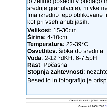
jo želimo posaditi v podlago
srednje granulacije), mivke n
Ima izredno lepo oblikovane li
kot pri vseh anubijasih.
Velikost
: 15-30cm
Širina
: 4-10cm
Temperatura
: 22-39°C
Osvetlitev
: šibka do srednja
Voda
: 2-12 °dKH, 6-7,5pH
Rast
: Počasna
Stopnja zahtevnosti
: nezaht
Besedilo in fotografijo je pris
Obvestila in novice
Članki in nas
Copyright © 2000-2007
Bl