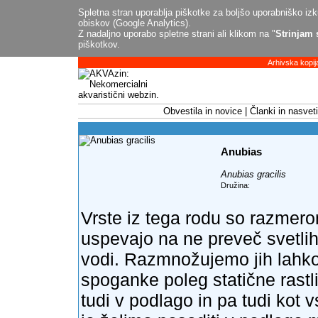
Spletna stran uporablja piškotke za boljšo uporabniško izku
obiskov (Google Analytics).
Z nadaljno uporabo spletne strani ali klikom na "
Strinjam 
piškotkov.
Arhivska kopij
Obvestila in novice
Članki in nasveti
Anubias
Anubias gracilis
Družina:
Vrste iz tega rodu so razmero
uspevajo na ne preveč svetlih 
vodi. Razmnožujemo jih lahko 
spoganke poleg statične rastl
tudi v podlago in pa tudi kot 