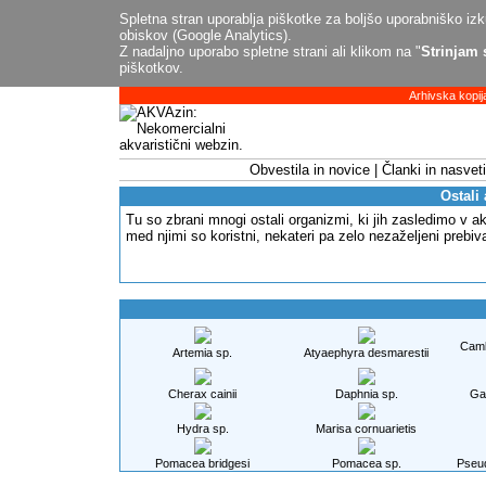
Spletna stran uporablja piškotke za boljšo uporabniško izku
obiskov (Google Analytics).
Z nadaljno uporabo spletne strani ali klikom na "
Strinjam 
piškotkov.
Arhivska kopij
Obvestila in novice
Članki in nasveti
Ostali
Tu so zbrani mnogi ostali organizmi, ki jih zasledimo v ak
med njimi so koristni, nekateri pa zelo nezaželjeni prebiva
Camb
Artemia sp.
Atyaephyra desmarestii
Cherax cainii
Daphnia sp.
Ga
Hydra sp.
Marisa cornuarietis
Pomacea bridgesi
Pomacea sp.
Pseud