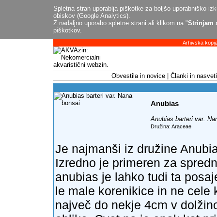
Spletna stran uporablja piškotke za boljšo uporabniško izku
obiskov (Google Analytics).
Z nadaljno uporabo spletne strani ali klikom na "
Strinjam 
piškotkov.
Arhivska kopij
Obvestila in novice
Članki in nasveti
Anubias
Anubias barteri var. Na
Družina: Araceae
Je najmanši iz družine Anubia
Izredno je primeren za spredn
anubias je lahko tudi ta posa
le male korenikice in ne cele 
največ do nekje 4cm v dolžino 