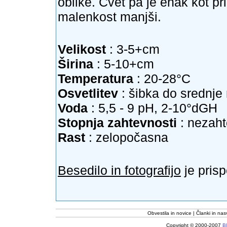
oblike. Cvet pa je enak kot pri
malenkost manjši.
Velikost
: 3-5+cm
Širina
: 5-10+cm
Temperatura
: 20-28°C
Osvetlitev
: šibka do srednj
Voda
: 5,5 - 9 pH, 2-10°dGH
Stopnja zahtevnosti
: nezah
Rast
: zelopočasna
Besedilo in fotografijo
je pris
Obvestila in novice
Članki in nas
Copyright © 2000-2007
Bl