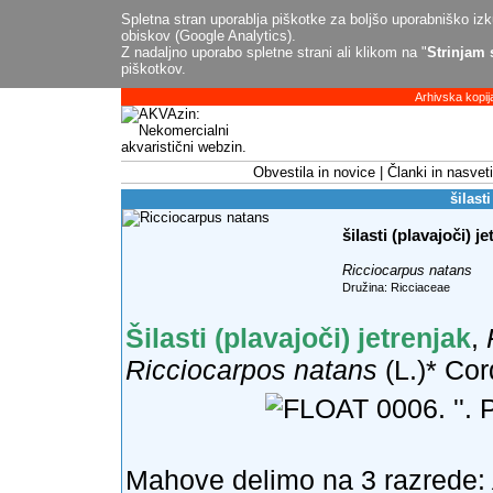
Spletna stran uporablja piškotke za boljšo uporabniško izku
obiskov (Google Analytics).
Z nadaljno uporabo spletne strani ali klikom na "
Strinjam 
piškotkov.
Arhivska kopij
Obvestila in novice
Članki in nasveti
šilasti
šilasti (plavajoči) j
Ricciocarpus natans
Družina: Ricciaceae
Šilasti (plavajoči) jetrenjak
,
Ricciocarpos natans
(L.)* Cor
Mahove delimo na 3 razrede: