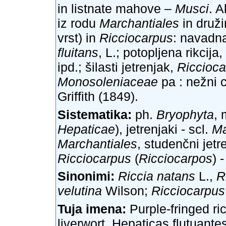
in listnate mahove –
Musci
. A
iz rodu
Marchantiales
in druži
vrst) in
Ricciocarpus
: navadna
fluitans
, L.; potopljena rikcija,
ipd.; šilasti jetrenjak,
Riccioca
Monosoleniaceae
pa :
nežni 
Griffith (1849).
Sistematika:
ph.
Bryophyta
, 
Hepaticae
), jetrenjaki - scl.
Ma
Marchantiales
, studenčni jetre
Ricciocarpus
(
Ricciocarpos
) 
Sinonimi:
Riccia natans
L.,
R
velutina
Wilson;
Ricciocarpus
Tuja imena:
Purple-fringed ric
liverwort, Hepaticas flutuan