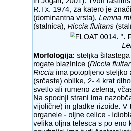
in Jogan, 2001). Tvori rastli
R.Tx. 1974, za katero je znač
(dominantna vrsta),
Lemna mi
(stalnica),
Riccia fluitans
(stal
Le
Morfologija:
steljka šilastega
rogate blazinice (
Riccia fluita
Riccia
ima potopljeno steljko 
(srčaste) oblike, 2- 4 krat di
svetlo ali rumeno zelena, včas
Na spodnji strani ima nazobča
vijolične) in gladke rizoide. 
organele - oljne celice - idiob
velika oljna telesca s po eno k