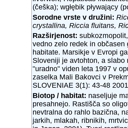
(češka); wgłębik pływający (po
Sorodne vrste v družini:
Ric
crystallina, Riccia fluitans, R
Razširjenost:
subkozmopolit, 
vedno zelo redek in občasen 
habitate. Marsikje v Evropi ga
Sloveniji je avtohton, a slabo
"uradno" viden leta 1997 v o
zaselka Mali Bakovci v Pre
SLOVENIAE 3(1): 43-48 2001
Biotop / habitat:
naseljuje ma
presahnejo. Rastišča so oligo
nevtralna do rahlo bazična, n
jarkih, mlakah, ribnikih, mrtvic