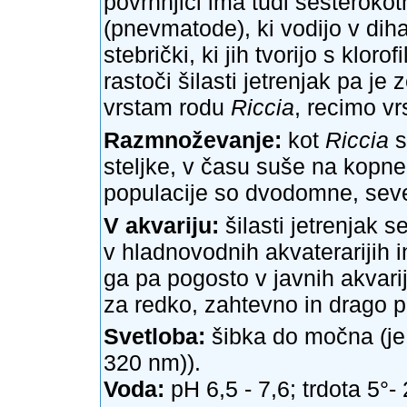
povrhnjici ima tudi šesterokot
(pnevmatode), ki vodijo v dihal
stebrički, ki jih tvorijo s klor
rastoči šilasti jetrenjak pa j
vrstam rodu
Riccia
, recimo vrs
Razmnoževanje:
kot
Riccia
s
steljke, v času suše na kopn
populacije so dvodomne, se
V akvariju:
šilasti jetrenjak se
v hladnovodnih akvaterarijih in
ga pa pogosto v javnih akvariji
za redko, zahtevno in drago pl
Svetloba:
šibka do močna (je 
320 nm)).
Voda:
pH 6,5 - 7,6; trdota 5°