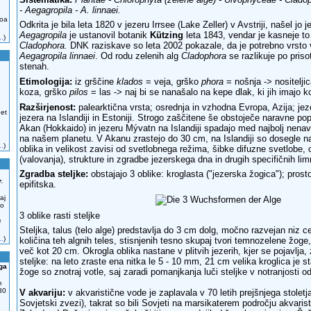
- Aegagropila - A. linnaei.
zoa
Odkrita je bila leta 1820 v jezeru Irrsee (Lake Zeller) v Avstriji, našel jo j
Aegagropila
je ustanovil botanik
Kützing
leta 1843, vendar je kasneje to
..
)
Cladophora.
DNK raziskave so leta 2002 pokazale, da je potrebno vrsto v
Aegagropila linnaei
. Od rodu zelenih alg
Cladophora
se razlikuje po priso
stenah.
Etimologija:
iz grščine
klados
= veja, grško
phora
= nošnja -> nositelji
koza, grško
pilos
= las -> naj bi se nanašalo na kepe dlak, ki jih imajo 
Razširjenost:
palearktična vrsta; osrednja in vzhodna Evropa, Azija; j
 et
jezera na Islandiji in Estoniji. Strogo zaščitene še obstoječe naravne pop
Akan (Hokkaido) in jezeru Mývatn na Islandiji spadajo med najbolj nena
na našem planetu. V Akanu zrastejo do 30 cm, na Islandiji so dosegle 
..
)
oblika in velikost zavisi od svetlobnega režima, šibke difuzne svetlobe,
(valovanja), strukture in zgradbe jezerskega dna in drugih specifičnih lim
Zgradba steljke:
obstajajo 3 oblike: kroglasta ("jezerska žogica"); prost
r.
epifitska.
aj
no
3 oblike rasti steljke
e
Steljka, talus (telo alge) predstavlja do 3 cm dolg, močno razvejan niz ce
..
)
količina teh algnih teles, stisnjenih tesno skupaj tvori temnozelene žoge,
več kot 20 cm. Okrogla oblika nastane v plitvih jezerih, kjer se pojavlja
steljke: na leto zraste ena nitka le 5 - 10 mm, 21 cm velika kroglica je st
lga
žoge so znotraj votle, saj zaradi pomanjkanja luči steljke v notranjosti o
.
m
30
V akvariju:
v akvaristične vode je zaplavala v 70 letih prejšnjega stoletja
Sovjetski zvezi), takrat so bili Sovjeti na marsikaterem področju akvarist