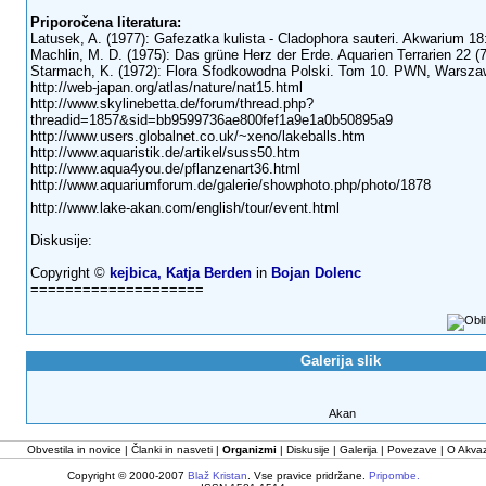
Priporočena literatura:
Latusek, A. (1977): Gafezatka kulista - Cladophora sauteri. Akwarium 18
Machlin, M. D. (1975): Das grüne Herz der Erde. Aquarien Terrarien 22 (7
Starmach, K. (1972): Flora Sfodkowodna Polski. Tom 10. PWN, Warsza
http://web-japan.org/atlas/nature/nat15.html
http://www.skylinebetta.de/forum/thread.php?
threadid=1857&sid=bb9599736ae800fef1a9e1a0b50895a9
http://www.users.globalnet.co.uk/~xeno/lakeballs.htm
http://www.aquaristik.de/artikel/suss50.htm
http://www.aqua4you.de/pflanzenart36.html
http://www.aquariumforum.de/galerie/showphoto.php/photo/1878
http://www.lake-akan.com/english/tour/event.html
Diskusije:
Copyright ©
kejbica, Katja Berden
in
Bojan Dolenc
====================
Galerija slik
Akan
Obvestila in novice
Članki in nasveti
Organizmi
Diskusije
Galerija
Povezave
O Akvaz
Copyright © 2000-2007
Blaž Kristan
. Vse pravice pridržane.
Pripombe.