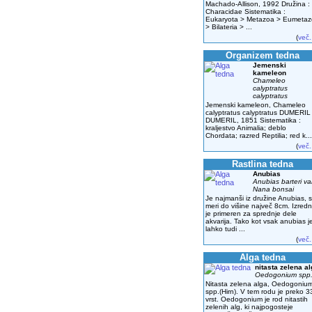
Machado-Allison, 1992 Družina :
Characidae Sistematika :
Eukaryota > Metazoa > Eumeta
> Bilateria > ...
(
več.
Organizem tedna
Jemenski
kameleon
Chameleo
calyptratus
calyptratus
Jemenski kameleon, Chameleo
calyptratus calyptratus DUMERIL
DUMERIL, 1851 Sistematika :
kraljestvo Animalia; deblo
Chordata; razred Reptilia; red k...
(
več.
Rastlina tedna
Anubias
Anubias barteri va
Nana bonsai
Je najmanši iz družine Anubias, s
meri do višine največ 8cm. Izred
je primeren za sprednje dele
akvarija. Tako kot vsak anubias j
lahko tudi ...
(
več.
Alga tedna
nitasta zelena a
Oedogonium spp
Nitasta zelena alga, Oedogoniu
spp.(Hirn). V tem rodu je preko 3
vrst. Oedogonium je rod nitastih
zelenih alg, ki najpogosteje