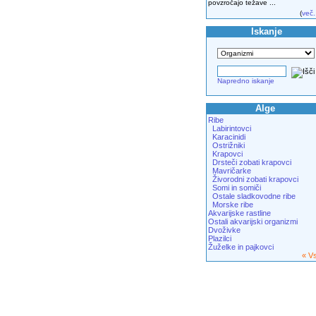
povzročajo težave ...
(
več.
Iskanje
Napredno iskanje
Alge
Ribe
Labirintovci
Karacinidi
Ostrižniki
Krapovci
Drsteči zobati krapovci
Mavričarke
Živorodni zobati krapovci
Somi in somiči
Ostale sladkovodne ribe
Morske ribe
Akvarijske rastline
Ostali akvarijski organizmi
Dvoživke
Plazilci
Žuželke in pajkovci
« V