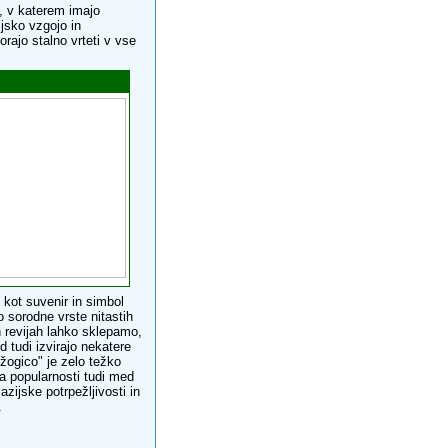
, v katerem imajo
jsko vzgojo in
ajo stalno vrteti v vse
 kot suvenir in simbol
jo sorodne vrste nitastih
h revijah lahko sklepamo,
d tudi izvirajo nekatere
 žogico" je zelo težko
na popularnosti tudi med
azijske potrpežljivosti in
.