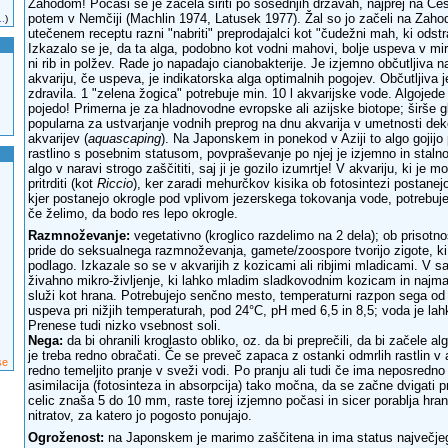
Zahodom! Počasi se je začela širiti po sosednjih državah, najprej na Češ
potem v Nemčiji (Machlin 1974, Latusek 1977). Žal so jo začeli na Zahod
..
)
utečenem receptu razni "nabriti" preprodajalci kot "čudežni mah, ki odstra
Izkazalo se je, da ta alga, podobno kot vodni mahovi, bolje uspeva v mi
ni rib in polžev. Rade jo napadajo cianobakterije. Je izjemno občutljiva n
akvariju, če uspeva, je indikatorska alga optimalnih pogojev. Občutljiva je
zdravila. 1 "zelena žogica" potrebuje min. 10 l akvarijske vode. Algojede 
pojedo! Primerna je za hladnovodne evropske ali azijske biotope; širše g
popularna za ustvarjanje vodnih preprog na dnu akvarija v umetnosti deko
akvarijev (
aquascaping
). Na Japonskem in ponekod v Aziji to algo gojij
rastlino s posebnim statusom, povpraševanje po njej je izjemno in stalno, z
algo v naravi strogo zaščititi, saj ji je gozilo izumrtje! V akvariju, ki je
pritrditi (kot
Riccio
), ker zaradi mehurčkov kisika ob fotosintezi postanejo
kjer postanejo okrogle pod vplivom jezerskega tokovanja vode, potrebuje
če želimo, da bodo res lepo okrogle.
Razmnoževanje:
vegetativno (kroglico razdelimo na 2 dela); ob prisotn
pride do seksualnega razmnoževanja, gamete/zoospore tvorijo zigote, ki 
podlago. Izkazale so se v akvarijih z kozicami ali ribjimi mladicami. V 
živahno mikro-življenje, ki lahko mladim sladkovodnim kozicam in najm
služi kot hrana. Potrebujejo senčno mesto, temperaturni razpon sega od 5
uspeva pri nižjih temperaturah, pod 24°C, pH med 6,5 in 8,5; voda je la
Prenese tudi nizko vsebnost soli.
Nega:
da bi ohranili kroglasto obliko, oz. da bi preprečili, da bi začele alg
je treba redno obračati. Če se preveč zapaca z ostanki odmrlih rastlin v ak
se
redno temeljito pranje v sveži vodi. Po pranju ali tudi če ima neposredno
asimilacija (fotosinteza in absorpcija) tako močna, da se začne dvigati pro
celic znaša 5 do 10 mm, raste torej izjemno počasi in sicer porablja hrani
nitratov, za katero jo pogosto ponujajo.
Ogroženost:
na Japonskem je marimo zaščitena in ima status največje