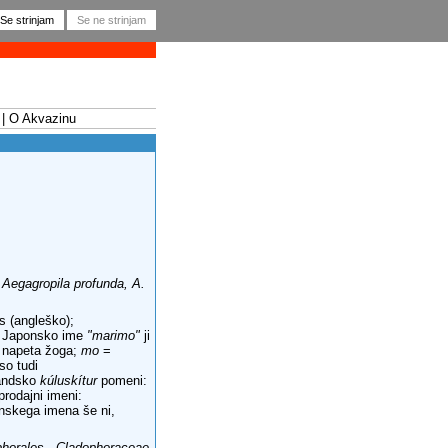
O Akvazinu
 Aegagropila profunda, A.
s (angleško);
). Japonsko ime
"marimo"
ji
 napeta žoga;
mo
=
so tudi
landsko
kúluskítur
pomeni:
prodajni imeni:
enskega imena še ni,
phorales - Cladophoraceae