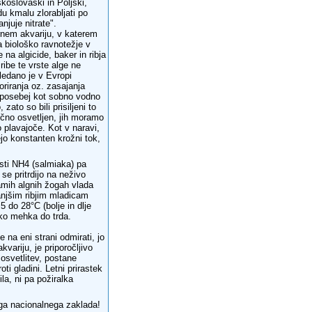
koslovaški in Poljski,
u kmalu zlorabljati po
njuje nitrate".
rnem akvariju, v katerem
a biološko ravnotežje v
 na algicide, baker in ribja
ribe te vrste alge ne
ledano je v Evropi
riranja oz. zasajanja
o posebej kot sobno vodno
ato so bili prisiljeni to
 močno osvetljen, jih moramo
 plavajoče. Kot v naravi,
jo konstanten krožni tok,
osti NH4 (salmiaka) pa
se pritrdijo na neživo
samih algnih žogah vlada
anjšim ribjim mladicam
 do 28°C (bolje in dlje
hko mehka do trda.
e na eni strani odmirati, jo
variju, je priporočljivo
 osvetlitev, postane
ti gladini. Letni prirastek
la, ni pa požiralka
ga nacionalnega zaklada!