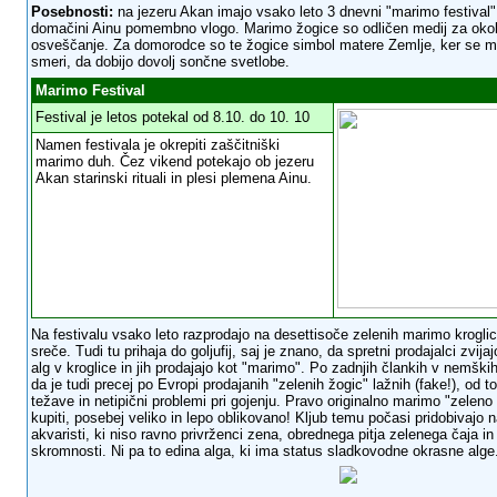
Posebnosti:
na
jezeru Akan
imajo vsako leto
3 dnevni "marimo festival"
domačini Ainu pomembno vlogo. Marimo žogice so odličen medij za okol
osveščanje. Za domorodce so te žogice simbol matere Zemlje, ker se mor
smeri, da dobijo dovolj sončne svetlobe.
Marimo Festival
Festival je letos potekal od 8.10. do 10. 10
Namen festivala je okrepiti zaščitniški
marimo duh. Čez vikend potekajo ob jezeru
Akan starinski rituali in plesi plemena Ainu.
Na festivalu vsako leto razprodajo na desettisoče zelenih marimo kroglic
sreče. Tudi tu prihaja do goljufij, saj je znano, da spretni prodajalci zvija
alg v kroglice in jih prodajajo kot "marimo". Po zadnjih člankih v nemški
da je tudi precej po Evropi prodajanih "zelenih žogic" lažnih (fake!), od to
težave in netipični problemi pri gojenju. Pravo originalno marimo "zeleno
kupiti, posebej veliko in lepo oblikovano! Kljub temu počasi pridobivajo 
akvaristi, ki niso ravno privrženci zena, obrednega pitja zelenega čaja in 
skromnosti. Ni pa to edina alga, ki ima status sladkovodne okrasne alge