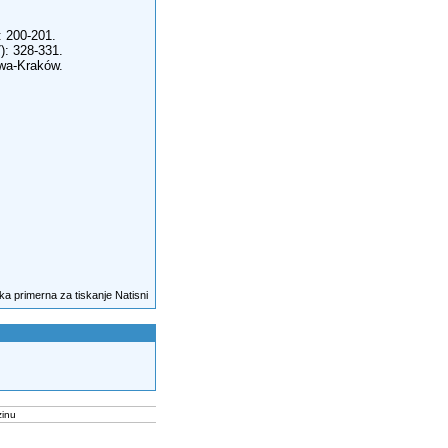
: 200-201.
): 328-331.
wa-Kraków.
Natisni
inu