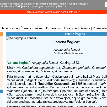
a boljšo uporabniško izkušnjo in spremljanje statistike obiskov (Google Analytics).
ali klikom na "
Strinjam se
", se strinjate z uporabo piškotkov.
Arhivska kopija www.akvazin.com iz leta 2007!
ila in novice
Članki in nasveti
Organizmi
Diskusije
Galerija
Povezave
"zelena žogica"
"zelena žogica"
Aegagropila linnaei
Družina: Cladophoraceae
"zelena žogica"
,
Aegagropila linnaei,
Kützing, 1843
Sinonimi:
Cladophora aegagropila
(L.);
Cladophora profunda, C. sauteri,
sauteri, A. martensi, A,. holsatica, A. armenica.
Tuja imena:
marimo (japonsko); Cladophora ball, Lake ball ali Moss Ball
"Mooskugel", "Algenkugel"; Seeknödel (nemško); kúluskítur (islandsko
je dal japonski botanik
Tatsuhiko Kawakami
leta 1898 in pomeni:
mari
=
splošno ime za vodno rastlino. Domačinska lokalna imena v jeziku Ainu 
tōrasanpe
("jezerski duh") in
tōkarippu
("po blatu se kotaleča stvar"). Is
kúla
= žoga;
skítur
= vodni plevel, ki se zatika v ribiške mreže. Nemški 
"Mooskugel" in "Moosball" sta zelo zavajajoči, saj ne gre za mah. Slov
zbiramo predloge, avtorja zapisa predlagava ime "zelena žogica".
Sistematika:
Plantae - Chlorophyta (zelene alge) - Ulvophyceae - Clado