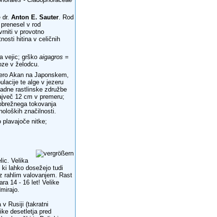
e dr.
Anton E. Sauter
. Rod
 prenesel v rod
rniti v provotno
tnosti hitina v celičnih
ca vejic; grško
aigagros
=
koze v želodcu.
ezero Akan na Japonskem,
ulacije te alge v jezeru
vadne rastlinske združbe
največ 12 cm v premeru;
 obrežnega tokovanja
noloških značilnosti.
o plavajoče nitke;
lic. Velika
 ki lahko dosežejo tudi
, z rahlim valovanjem. Rast
ara 14 - 16 let! Velike
dmirajo.
 v Rusiji (takratni
ike desetletja pred