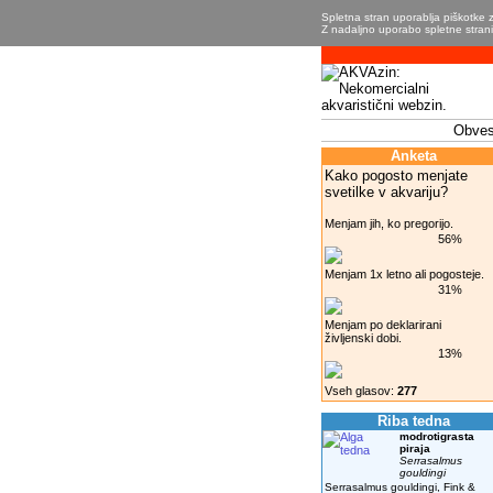
Spletna stran uporablja piškotke z
Z nadaljno uporabo spletne strani 
Obvest
Anketa
Kako pogosto menjate
svetilke v akvariju?
Menjam jih, ko pregorijo.
56%
Menjam 1x letno ali pogosteje.
31%
Menjam po deklarirani
življenski dobi.
13%
Vseh glasov:
277
Riba tedna
modrotigrasta
piraja
Serrasalmus
gouldingi
Serrasalmus gouldingi, Fink &