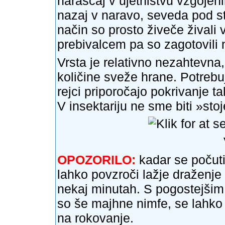
naraščaj v ujetništvu vzgojenih
nazaj v naravo, seveda pod s
način so prosto živeče živali
prebivalcem pa so zagotovili 
Vrsta je relativno nezahtevna
količine sveže hrane. Potrebu
rejci priporočajo pokrivanje ta
V insektariju ne sme biti »sto
OPOZORILO:
kadar se počuti 
lahko povzroči lažje draženje
nekaj minutah. S pogostejšim 
so še majhne nimfe, se lahko
na rokovanje.