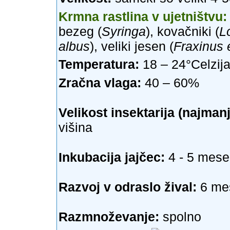
Krmna rastlina v ujetništvu:
bezeg (
Syringa
), kovačniki (
L
albus
), veliki jesen (
Fraxinus 
Temperatura:
18 – 24°Celzij
Zračna vlaga:
40 – 60%
Velikost insektarija (najmanj
višina
Inkubacija jajčec:
4 - 5 mes
Razvoj v odraslo žival:
6 me
Razmnoževanje:
spolno