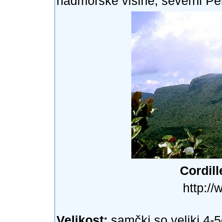
nadmorske višine, severni Pe
Cordill
http:/
Velikost:
samčki so veliki 4-