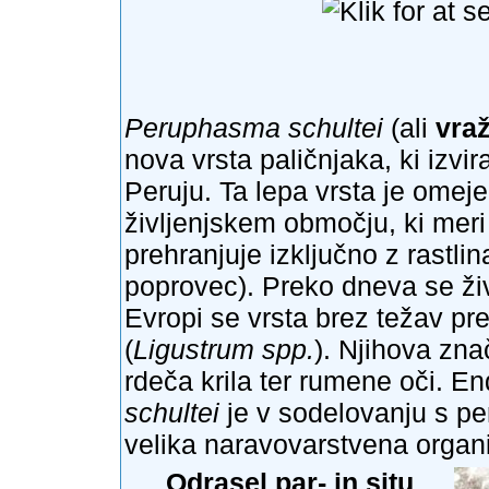
Peruphasma schultei
(ali
vraž
nova vrsta paličnjaka, ki izvi
Peruju. Ta lepa vrsta je ome
življenjskem območju, ki meri
prehranjuje izključno z rastli
poprovec). Preko dneva se živa
Evropi se vrsta brez težav pre
(
Ligustrum spp.
). Njihova zna
rdeča krila ter rumene oči. 
schultei
je v sodelovanju s pe
velika naravovarstvena organi
Odrasel par- in situ