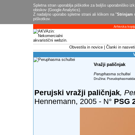
Spletna stran uporablja piškotke za boljšo uporabniško izku
obiskov (Google Analytics).
Z nadaljno uporabo spletne strani ali klikom na "
Strinjam 
piškotkov.
Arhivska kopij
Obvestila in novice
Članki in nasveti
V
Vražji paličnjak
Peruphasma schultei
Družina: Pseudophasmatid
Perujski vražji paličnjak
, Pe
N°
PSG 
Hennemann, 2005 -