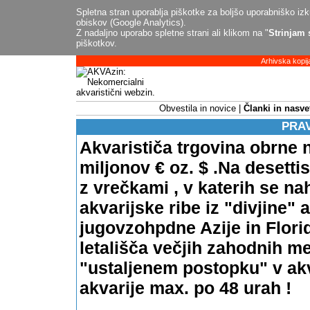
Spletna stran uporablja piškotke za boljšo uporabniško izku
obiskov (Google Analytics).
Z nadaljno uporabo spletne strani ali klikom na "
Strinjam 
piškotkov.
Arhivska kopij
Obvestila in novice
Članki in nasve
PRA
Akvarističa trgovina obrne n
miljonov € oz. $ .Na desett
z vrečkami , v katerih se n
akvarijske ribe iz "divjine" 
jugovzohpdne Azije in Florid
letališča večjih zahodnih m
"ustaljenem postopku" v akv
akvarije max. po 48 urah !