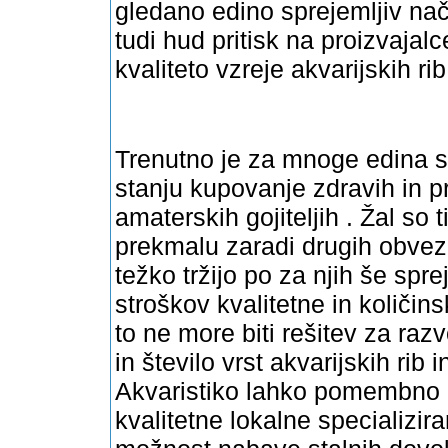
gledano edino sprejemljiv nači
tudi hud pritisk na proizvajalce,
kvaliteto vzreje akvarijskih rib
Trenutno je za mnoge edina s
stanju kupovanje zdravih in pr
amaterskih gojiteljih . Žal so 
prekmalu zaradi drugih obvezn
težko tržijo po za njih še spr
stroškov kvalitetne in količi
to ne more biti rešitev za razvo
in število vrst akvarijskih rib 
Akvaristiko lahko pomembno r
kvalitetne lokalne specializir