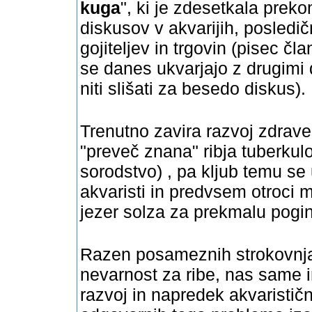
kuga
", ki je zdesetkala pr
diskusov v akvarijih, posledi
gojiteljev in trgovin (pisec č
se danes ukvarjajo z drugimi
niti slišati za besedo diskus).
Trenutno zavira razvoj zdrav
"preveč znana" ribja tuberkul
sorodstvo) , pa kljub temu se 
akvaristi in predvsem otroci ma
jezer solza za prekmalu pogin
Razen posameznih strokovnja
nevarnost za ribe, nas same i
razvoj in napredek akvarističn