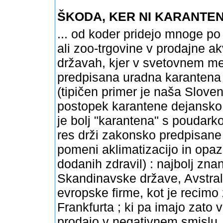
ŠKODA, KER NI KARANTEN
... od koder pridejo mnoge po
ali zoo-trgovine v prodajne ak
državah, kjer v svetovnem mer
predpisana uradna karantena ! 
(tipičen primer je naša Slove
postopek karantene dejansko 
je bolj "karantena" s poudarko
res drži zakonsko predpisan
pomeni aklimatizacijo in opaz
dodanih zdravil) : najbolj zna
Skandinavske države, Avstrali
evropske firme, kot je recimo
Frankfurta ; ki pa imajo zato 
prodajo v negativnem smislu 