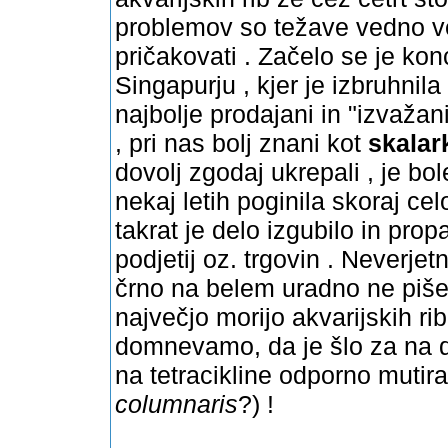
problemov so težave vedno več
pričakovati . Začelo se je kon
Singapurju , kjer je izbruhnila
najbolje prodajani in "izvažani
, pri nas bolj znani kot
skalar
dovolj zgodaj ukrepali , je bol
nekaj letih poginila skoraj cel
takrat je delo izgubilo in pro
podjetij oz. trgovin . Neverjet
črno na belem uradno ne piše, 
največjo morijo akvarijskih ri
domnevamo, da je šlo za na d
na tetracikline odporno mutir
columnaris
?) !