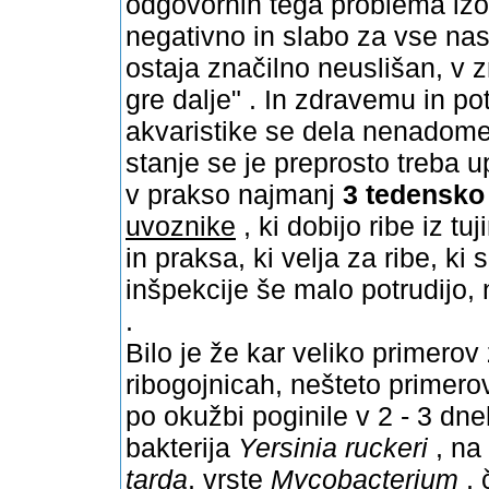
odgovornih tega problema izo
negativno in slabo za vse nas
ostaja značilno neuslišan, v z
gre dalje" . In zdravemu in p
akvaristike se dela nenadomes
stanje se je preprosto treba up
v prakso najmanj
3 tedensko
uvoznike
, ki dobijo ribe iz tuj
in praksa, ki velja za ribe, k
inšpekcije še malo potrudijo, 
.
Bilo je že kar veliko primerov
ribogojnicah, nešteto primero
po okužbi poginile v 2 - 3 dneh
bakterija
Yersinia ruckeri
, na 
tarda
, vrste
Mycobacterium
, 