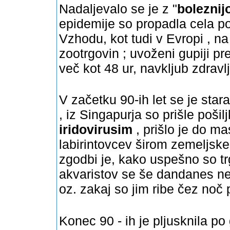
Nadaljevalo se je z "
boleznij
epidemije so propadla cela po
Vzhodu, kot tudi v Evropi , n
zootrgovin ; uvoženi gupiji pr
več kot 48 ur, navkljub zdravl
V začetku 90-ih let se je sta
, iz Singapurja so prišle poši
iridovirusim
, prišlo je do m
labirintovcev širom zemeljske p
zgodbi je, kako uspešno so trgo
akvaristov se še dandanes ne 
oz. zakaj so jim ribe čez noč 
Konec 90 - ih je pljusknila po 