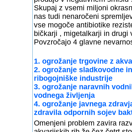
Skupaj z vsemi miljoni okrasn
nas tudi nenaročeni spremljeva
vse mogoče antibiotike reziste
bičkarji , migetalkarji in drugi 
Povzročajo 4 glavne nevarnost
1. ogrožanje trgovine z akva
2. ogrožanje sladkovodne i
ribogojniške industrije
3. ogrožanje naravnih vodni
vodnega življenja
4. ogrožanje javnega zdravj
zdravila odpornih sojev bak
Omenjeni problem zavira razvo
akvarijskih rib že čez četrt s