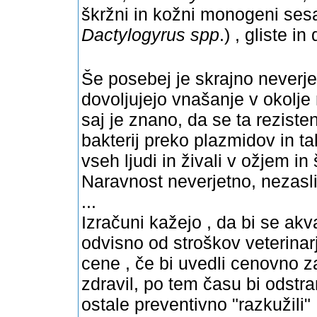
škržni in kožni monogeni ses
Dactylogyrus spp
.) , gliste in
Še posebej je skrajno neverj
dovoljujejo vnašanje v okolje 
saj je znano, da se ta rezist
bakterij preko plazmidov in t
vseh ljudi in živali v ožjem i
Naravnost neverjetno, nezasli
...
Izračuni kažejo , da bi se ak
odvisno od stroškov veterina
cene , če bi uvedli cenovno 
zdravil, po tem času bi odstran
ostale preventivno "razkužili"