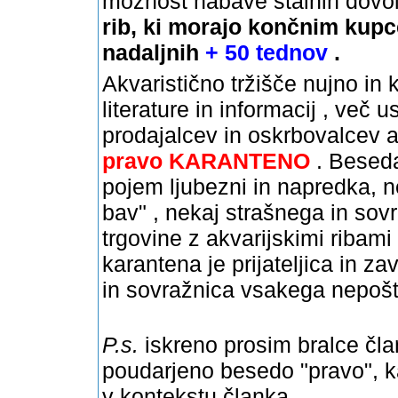
možnost nabave stalnih dovolj
rib, ki morajo končnim kupc
nadaljnih
+ 50 tednov
.
Akvaristično tržišče nujno in 
literature in informacij , več
prodajalcev in oskrbovalcev ak
pravo KARANTENO
. Bese
pojem ljubezni in napredka, 
bav" , nekaj strašnega in sov
trgovine z akvarijskimi ribami
karantena je prijateljica in 
in sovražnica vsakega nepošt
P.s.
iskreno prosim bralce član
poudarjeno besedo "pravo", k
v kontekstu članka .